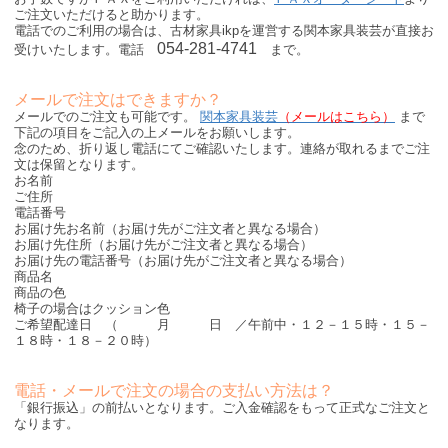
ご注文いただけると助かります。
電話でのご利用の場合は、古材家具ikpを運営する関本家具装芸が直接お
054-281-4741
受けいたします。電話
まで。
メールで注文はできますか？
メールでのご注文も可能です。
関本家具装芸
（メールはこちら）
まで
下記の項目をご記入の上メールをお願いします。
念のため、折り返し電話にてご確認いたします。連絡が取れるまでご注
文は保留となります。
お名前
ご住所
電話番号
お届け先お名前（お届け先がご注文者と異なる場合）
お届け先住所（お届け先がご注文者と異なる場合）
お届け先の電話番号（お届け先がご注文者と異なる場合）
商品名
商品の色
椅子の場合はクッション色
ご希望配達日 （ 月 日 ／午前中・１２－１５時・１５－
１８時・１８－２０時）
電話・メールで注文の場合の支払い方法は？
「銀行振込」の前払いとなります。ご入金確認をもって正式なご注文と
なります。