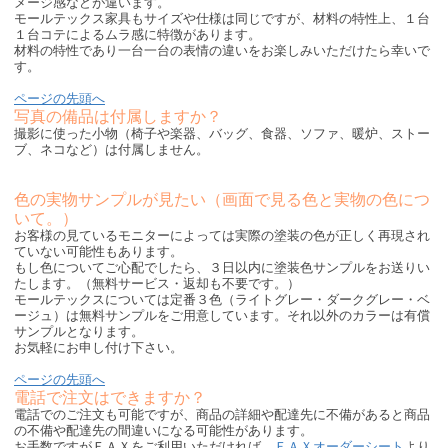
メージ感などが違います。
モールテックス家具もサイズや仕様は同じですが、材料の特性上、１台
１台コテによるムラ感に特徴があります。
材料の特性であり一台一台の表情の違いをお楽しみいただけたら幸いで
す。
ページの先頭へ
写真の備品は付属しますか？
撮影に使った小物（椅子や楽器、バッグ、食器、ソファ、暖炉、ストー
ブ、ネコなど）は付属しません。
色の実物サンプルが見たい（画面で見る色と実物の色につ
いて。）
お客様の見ているモニターによっては実際の塗装の色が正しく再現され
ていない可能性もあります。
もし色についてご心配でしたら、３日以内に塗装色サンプルをお送りい
たします。（無料サービス・返却も不要です。）
モールテックスについては定番３色（ライトグレー・ダークグレー・ベ
ージュ）は無料サンプルをご用意しています。それ以外のカラーは有償
サンプルとなります。
お気軽にお申し付け下さい。
ページの先頭へ
電話で注文はできますか？
電話でのご注文も可能ですが、商品の詳細や配達先に不備があると商品
の不備や配達先の間違いになる可能性があります。
お手数ですがＦＡＸをご利用いただければ、
ＦＡＸオーダーシート
より