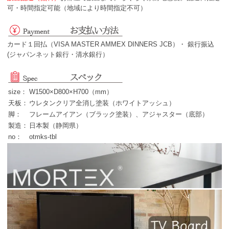
可・時間指定可能（地域により時間指定不可）
カード１回払（VISA MASTER AMMEX DINNERS JCB）・ 銀行振込
(ジャパンネット銀行・清水銀行）
size：
W1500×D800×H700（mm）
天板：
ウレタンクリア全消し塗装（ホワイトアッシュ）
脚：
フレームアイアン（ブラック塗装）、アジャスター（底部）
製造：
日本製（静岡県）
no：
otmks-tbl