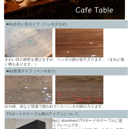
■ikpきれい目タイプ（ペンキ少なめ）
きれい目の材料を選びますが、ペンキの跡が若干入ります。（まれに無
い物もあります。）
■ikp普通タイプ（ペンキあり）
白や緑、赤など現場で使われていたペンキの跡が入ります。
TVボードやテーブル脚のアイアンについて。
ikpとotomikesのTVボードやテーブルに使
うフレームです。