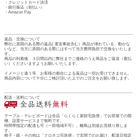
・クレジットカード決済
・銀行振込（前払い）
・Amazon Pay
返品・交換について
弊社に原因のある際の返品( 運送事故含む）商品が壊れている、動かな
いなど、当方に原因のある際にはすべて当方費用負担で交換をいたしま
す。
商品の到着後、３日間以内に弊社までご連絡のうえ商品をご返送（着払
い）くださいますようお願いいたします。
イメージと違う等、お客様の都合による返品は一切お受けできません。
商品内容について十分にご検討頂いた上でのご注文をお願い致します。
配送・送料について
テーブル・テレビボードは全品「らくらく家財宅急便」でお部屋での開
梱、設置サービスまで無料です。
時間帯指定の配達も可（一部地域不可）。離島は別途お見積り致しま
す。
椅子・鏡・その他は「クロネコ宅急便」で玄関でのお届け、配達日指定