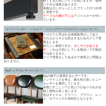
軽くするためにパイプを使いますが、使用
に十分な強度があります。
表面は少しざらっとしたブラックのつや消
し塗装です。
テーブルの脚の下には
アジャスターが付い
ています。
コートハンガー・シェルフ・リビングテーブルのフレームについて。
クロカワと呼ばれる表面処理がしてあり、
その上からサビを防止するためのクリア塗
装をします。
鉄らしい表情ですが、
少しサビがありま
す。
これは大切にしている風合いで欠陥品
ではありません。
クリア塗装をしてあるので使用上に問題は
ありません。
ikpチェアのレザーについて。
ikpの椅子に使用するレザーです。
メンテナンスを考え、耐久性の良いビニー
ルレザーを選択しています。
表面にすこしシワと色ムラがありそれが古
材と相性が良く合います。
色はキャメル、グリーン、ブラウン、レッ
ド、ホワイトの５色対応となります。