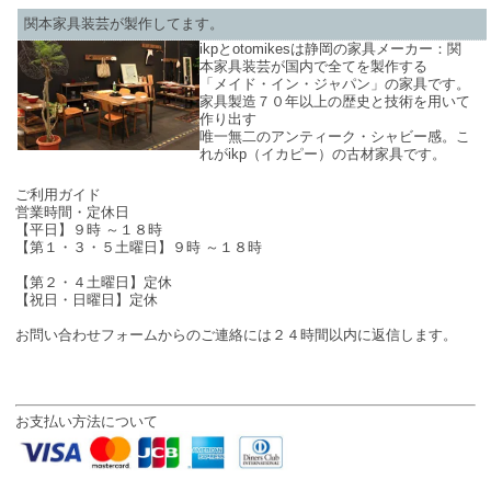
関本家具装芸が製作してます。
ikpとotomikesは静岡の家具メーカー：関
本家具装芸が国内で全てを製作する
「メイド・イン・ジャパン」の家具です。
家具製造７０年以上の歴史と技術を用いて
作り出す
唯一無二のアンティーク・シャビー感。こ
れがikp（イカピー）の古材家具です。
SHOP INFO
ご利用ガイド
営業時間・定休日
【平日】９時 ～１８時
【第１・３・５土曜日】９時 ～１８時
【第２・４土曜日】定休
【祝日・日曜日】定休
お問い合わせフォームからのご連絡には２４時間以内に返信します。
お支払い方法について