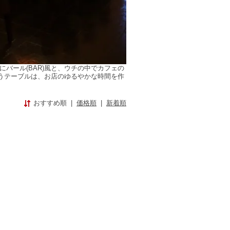
バール(BAR)風と、ウチの中でカフェの
うテーブルは、お店のゆるやかな時間を作
おすすめ順
|
価格順
|
新着順