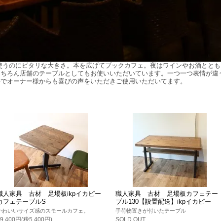
で使うのにピタリな大きさ。本を広げてブックカフェ。夜はワインやお酒とともに
もちろん店舗のテーブルとしてもお使いいただいています。一つ一つ表情が違
評でオーナー様からも喜びの声をいただきご使用いただいてます。
職人家具 古材 足場板ikpイカピー
職人家具 古材 足場板カフェテー
カフェテーブルS
ブル130【設置配送】ikpイカピー
かわいいサイズ感のスモールカフェ。
手荷物置きが付いたテーブル
59,400円(税5,400円)
SOLD OUT