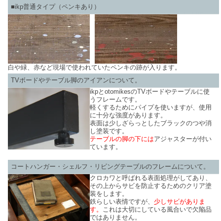
■ikp普通タイプ（ペンキあり）
白や緑、赤など現場で使われていたペンキの跡が入ります。
TVボードやテーブル脚のアイアンについて。
ikpとotomikesのTVボードやテーブルに使
うフレームです。
軽くするためにパイプを使いますが、使用
に十分な強度があります。
表面は少しざらっとしたブラックのつや消
し塗装です。
テーブルの脚の下には
アジャスターが付い
ています。
コートハンガー・シェルフ・リビングテーブルのフレームについて。
クロカワと呼ばれる表面処理がしてあり、
その上からサビを防止するためのクリア塗
装をします。
鉄らしい表情ですが、
少しサビがありま
す。
これは大切にしている風合いで欠陥品
ではありません。