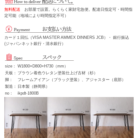
無料配送
お部屋で設置。らくらく家財宅急便。配達日指定可・時間指
定可能（地域により時間指定不可）
カード１回払（VISA MASTER AMMEX DINNERS JCB）・ 銀行振込
(ジャパンネット銀行・清水銀行）
size：
W1800×D800×H730（mm）
天板：
ブラウン着色ウレタン塗装仕上げ古材（杉）
脚：
フレームアイアン（ブラック塗装）、アジャスター（底部）
製造：
日本製（静岡県）
no：
ikpdt-1800B