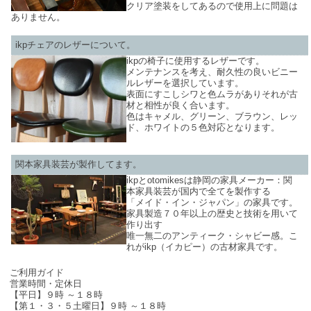
クリア塗装をしてあるので使用上に問題は
ありません。
ikpチェアのレザーについて。
ikpの椅子に使用するレザーです。
メンテナンスを考え、耐久性の良いビニー
ルレザーを選択しています。
表面にすこしシワと色ムラがありそれが古
材と相性が良く合います。
色はキャメル、グリーン、ブラウン、レッ
ド、ホワイトの５色対応となります。
関本家具装芸が製作してます。
ikpとotomikesは静岡の家具メーカー：関
本家具装芸が国内で全てを製作する
「メイド・イン・ジャパン」の家具です。
家具製造７０年以上の歴史と技術を用いて
作り出す
唯一無二のアンティーク・シャビー感。こ
れがikp（イカピー）の古材家具です。
SHOP INFO
ご利用ガイド
営業時間・定休日
【平日】９時 ～１８時
【第１・３・５土曜日】９時 ～１８時