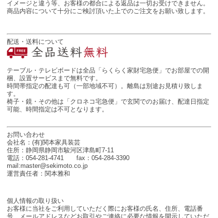
イメージと違う等、お客様の都合による返品は一切お受けできません。
商品内容について十分にご検討頂いた上でのご注文をお願い致します。
配送・送料について
テーブル・テレビボードは全品「らくらく家財宅急便」でお部屋での開
梱、設置サービスまで無料です。
時間帯指定の配達も可（一部地域不可）。離島は別途お見積り致しま
す。
椅子・鏡・その他は「クロネコ宅急便」で玄関でのお届け、配達日指定
可能、時間指定は不可となります。
お問い合わせ
会社名：(有)関本家具装芸
住所：静岡県静岡市駿河区津島町7-11
電話：054-281-4741 fax：054-284-3390
mail:master@sekimoto.co.jp
運営責任者：関本雅和
個人情報の取り扱い
お客様に当社をご利用していただく際にお客様の氏名、住所、電話番
号、メールアドレスなどお取引やご連絡に必要な情報を開示していただ