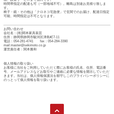
時間帯指定の配達も可（一部地域不可）。離島は別途お見積り致しま
す。
椅子・鏡・その他は「クロネコ宅急便」で玄関でのお届け、配達日指定
可能、時間指定は不可となります。
お問い合わせ
会社名：(有)関本家具装芸
住所：静岡県静岡市駿河区津島町7-11
電話：054-281-4741 fax：054-284-3390
mail:master@sekimoto.co.jp
運営責任者：関本雅和
個人情報の取り扱い
お客様に当社をご利用していただく際にお客様の氏名、住所、電話番
号、メールアドレスなどお取引やご連絡に必要な情報を開示していただ
きます。当社は、個人情報保護法を順守しこのプライバシーポリシーに
のっとって個人情報を取り扱います。