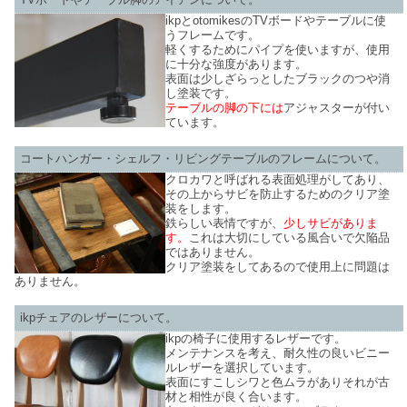
ikpとotomikesのTVボードやテーブルに使
うフレームです。
軽くするためにパイプを使いますが、使用
に十分な強度があります。
表面は少しざらっとしたブラックのつや消
し塗装です。
テーブルの脚の下には
アジャスターが付い
ています。
コートハンガー・シェルフ・リビングテーブルのフレームについて。
クロカワと呼ばれる表面処理がしてあり、
その上からサビを防止するためのクリア塗
装をします。
鉄らしい表情ですが、
少しサビがありま
す。
これは大切にしている風合いで欠陥品
ではありません。
クリア塗装をしてあるので使用上に問題は
ありません。
ikpチェアのレザーについて。
ikpの椅子に使用するレザーです。
メンテナンスを考え、耐久性の良いビニー
ルレザーを選択しています。
表面にすこしシワと色ムラがありそれが古
材と相性が良く合います。