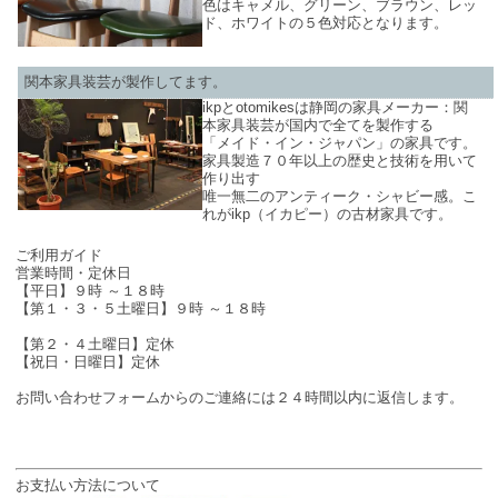
色はキャメル、グリーン、ブラウン、レッ
ド、ホワイトの５色対応となります。
関本家具装芸が製作してます。
ikpとotomikesは静岡の家具メーカー：関
本家具装芸が国内で全てを製作する
「メイド・イン・ジャパン」の家具です。
家具製造７０年以上の歴史と技術を用いて
作り出す
唯一無二のアンティーク・シャビー感。こ
れがikp（イカピー）の古材家具です。
SHOP INFO
ご利用ガイド
営業時間・定休日
【平日】９時 ～１８時
【第１・３・５土曜日】９時 ～１８時
【第２・４土曜日】定休
【祝日・日曜日】定休
お問い合わせフォームからのご連絡には２４時間以内に返信します。
お支払い方法について