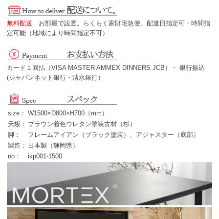
無料配送
お部屋で設置。らくらく家財宅急便。配達日指定可・時間指
定可能（地域により時間指定不可）
カード１回払（VISA MASTER AMMEX DINNERS JCB）・ 銀行振込
(ジャパンネット銀行・清水銀行）
size：
W1500×D800×H700（mm）
天板：
ブラウン着色ウレタン塗装古材（杉）
脚：
フレームアイアン（ブラック塗装）、アジャスター（底部）
製造：
日本製（静岡県）
no：
ikp001-1500