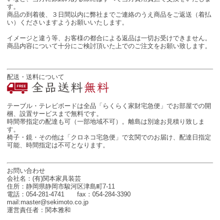
す。
商品の到着後、３日間以内に弊社までご連絡のうえ商品をご返送（着払
い）くださいますようお願いいたします。
イメージと違う等、お客様の都合による返品は一切お受けできません。
商品内容について十分にご検討頂いた上でのご注文をお願い致します。
配送・送料について
テーブル・テレビボードは全品「らくらく家財宅急便」でお部屋での開
梱、設置サービスまで無料です。
時間帯指定の配達も可（一部地域不可）。離島は別途お見積り致しま
す。
椅子・鏡・その他は「クロネコ宅急便」で玄関でのお届け、配達日指定
可能、時間指定は不可となります。
お問い合わせ
会社名：(有)関本家具装芸
住所：静岡県静岡市駿河区津島町7-11
電話：054-281-4741 fax：054-284-3390
mail:master@sekimoto.co.jp
運営責任者：関本雅和