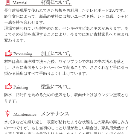
長年建築現場で使われてきた杉板を再利用したテレビボード150です。
経年変化によって、新品の材料には無いユーズド感、レトロ感、シャビ
ー感を持ち合わせます。
現場で使われていた材料のため、ペンキやサビあとキズがあります。あ
えてその状態を表現することにより、今までに無い古材家具へと生まれ
変わります。
材料は高圧洗浄機で洗った後、ワイヤブラシで木目の中の汚れを落と
し、さらに表面をサンドペーパーで削ることで、ささくれなど手に引っ
掛かる箇所はすべて手触りよく仕上げています。
防水、防汚性を高めるための塗装をし、表面仕上げはウレタン塗装とな
ります。
水拭きなどを繰り返し、表面が枯れたような状態もこの家具の楽しみ方
の一つですが、もし当初のしっとり感が欲しい場合は、家具用天然オイ
ル等を不要な布に少量染み込ませ、やさしく木部に塗りこんでくださ