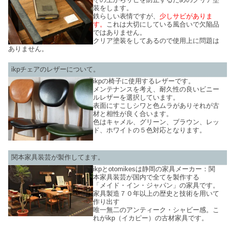
装をします。
鉄らしい表情ですが、
少しサビがありま
す。
これは大切にしている風合いで欠陥品
ではありません。
クリア塗装をしてあるので使用上に問題は
ありません。
ikpチェアのレザーについて。
ikpの椅子に使用するレザーです。
メンテナンスを考え、耐久性の良いビニー
ルレザーを選択しています。
表面にすこしシワと色ムラがありそれが古
材と相性が良く合います。
色はキャメル、グリーン、ブラウン、レッ
ド、ホワイトの５色対応となります。
関本家具装芸が製作してます。
ikpとotomikesは静岡の家具メーカー：関
本家具装芸が国内で全てを製作する
「メイド・イン・ジャパン」の家具です。
家具製造７０年以上の歴史と技術を用いて
作り出す
唯一無二のアンティーク・シャビー感。こ
れがikp（イカピー）の古材家具です。