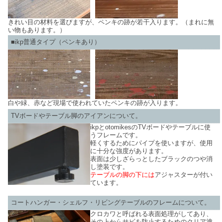
きれい目の材料を選びますが、ペンキの跡が若干入ります。（まれに無
い物もあります。）
■ikp普通タイプ（ペンキあり）
白や緑、赤など現場で使われていたペンキの跡が入ります。
TVボードやテーブル脚のアイアンについて。
ikpとotomikesのTVボードやテーブルに使
うフレームです。
軽くするためにパイプを使いますが、使用
に十分な強度があります。
表面は少しざらっとしたブラックのつや消
し塗装です。
テーブルの脚の下には
アジャスターが付い
ています。
コートハンガー・シェルフ・リビングテーブルのフレームについて。
クロカワと呼ばれる表面処理がしてあり、
その上からサビを防止するためのクリア塗