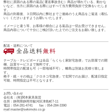
弊社に原因のある際の返品( 運送事故含む）商品が壊れている、動かな
いなど、当方に原因のある際にはすべて当方費用負担で交換をいたしま
す。
商品の到着後、３日間以内に弊社までご連絡のうえ商品をご返送（着払
い）くださいますようお願いいたします。
イメージと違う等、お客様の都合による返品は一切お受けできません。
商品内容について十分にご検討頂いた上でのご注文をお願い致します。
配送・送料について
テーブル・テレビボードは全品「らくらく家財宅急便」でお部屋での開
梱、設置サービスまで無料です。
時間帯指定の配達も可（一部地域不可）。離島は別途お見積り致しま
す。
椅子・鏡・その他は「クロネコ宅急便」で玄関でのお届け、配達日指定
可能、時間指定は不可となります。
お問い合わせ
会社名：(有)関本家具装芸
住所：静岡県静岡市駿河区津島町7-11
電話：054-281-4741 fax：054-284-3390
mail:master@sekimoto.co.jp