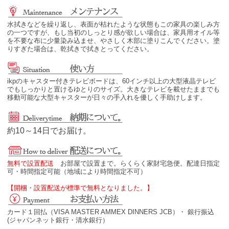
水拭きなどを繰り返し、表面が枯れたような状態もこの家具の楽しみ方
の一つですが、もし当初のしっとり感が欲しい場合は、家具用オイル等
を不要な布に少量染み込ませ、やさしく木部に塗りこんでください。塗
りすぎた場合は、乾拭きで拭きとってください。
ikpのキャスター付きテレビボードは、60インチ以上の大型液晶テレビ
でもしっかりと置けるゆとりのサイズ。大きなテレビを載せたままでも
移動可能な大型キャスターが日々の手入れを優しく手助けします。
約10～14日でお届け。
無料で設置配送
お部屋で設置まで。らくらく家財宅急便。配達日指定
可・時間指定可能（地域により時間指定不可）
【開梱・設置配送が標準で無料となりました。】
カード１回払（VISA MASTER AMMEX DINNERS JCB）・ 銀行振込
(ジャパンネット銀行・清水銀行）