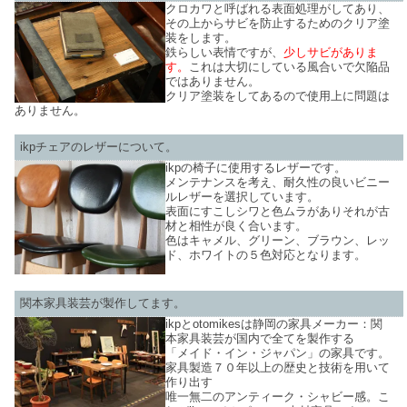
クロカワと呼ばれる表面処理がしてあり、
その上からサビを防止するためのクリア塗
装をします。
鉄らしい表情ですが、
少しサビがありま
す。
これは大切にしている風合いで欠陥品
ではありません。
クリア塗装をしてあるので使用上に問題は
ありません。
ikpチェアのレザーについて。
ikpの椅子に使用するレザーです。
メンテナンスを考え、耐久性の良いビニー
ルレザーを選択しています。
表面にすこしシワと色ムラがありそれが古
材と相性が良く合います。
色はキャメル、グリーン、ブラウン、レッ
ド、ホワイトの５色対応となります。
関本家具装芸が製作してます。
ikpとotomikesは静岡の家具メーカー：関
本家具装芸が国内で全てを製作する
「メイド・イン・ジャパン」の家具です。
家具製造７０年以上の歴史と技術を用いて
作り出す
唯一無二のアンティーク・シャビー感。こ