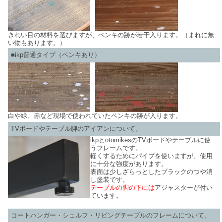
きれい目の材料を選びますが、ペンキの跡が若干入ります。（まれに無
い物もあります。）
■ikp普通タイプ（ペンキあり）
白や緑、赤など現場で使われていたペンキの跡が入ります。
TVボードやテーブル脚のアイアンについて。
ikpとotomikesのTVボードやテーブルに使
うフレームです。
軽くするためにパイプを使いますが、使用
に十分な強度があります。
表面は少しざらっとしたブラックのつや消
し塗装です。
テーブルの脚の下には
アジャスターが付い
ています。
コートハンガー・シェルフ・リビングテーブルのフレームについて。