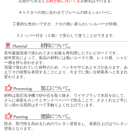
正面から見ると
古材が宙に浮いてる
雰囲気はそのまま。
キャスターの色に合わせてフレームの鉄もシルバーに。
工業的な色合いですが、クセの無い柔らかいシルバーが特徴。
ストッパー付き（２個）で安心して使うことができます。
長年建築現場で使われてきた杉板を再利用したテレビボードです。
経年変化によって、新品の材料には無いユーズド感、レトロ感、シャビ
ー感を持ち合わせます。
現場で使われていた材料のため、ペンキやサビあとキズがあります。あ
えてその状態を表現することにより、今までに無い古材家具へと生まれ
変わります。
材料は高圧洗浄機で砂や石を取り除き、ワイヤブラシで木目を出して、
さらに表面をカンナとサンドペーパーで削ることで、ささくれなど手に
引っ掛かる箇所はすべて手触りよく仕上げています。
防水、防汚性を高めるためのウレタン塗装をし、表面仕上げはウレタン
塗装となります。