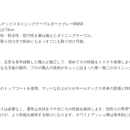
ルテックスダイニングテーブルダークグレーBM59
高さ73cm
久性・防水性・防汚性を兼ね備えたダイニングテーブル。
。取り付け方で斜めにもまっすぐにも取り付け可能。
が、左官を長年経験した職人が施工して、初めてその性能を１００％発揮しま
となる天板の製作。プロの職人の技術がギュッと詰まった唯一無二のダイニン
性のトップコートを使用。マットな仕上がりがモールテックス本来の質感と性
ンスは必要なく、通常は水拭きで十分にその性能を維持します。別売りの専用
掛けが、より性能を維持する助けになります。ホワイトアッシュ脚は基本的に