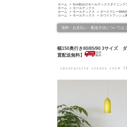
ホーム
>
5cm刻みのモールテックスダイニング
ホーム
>
モールテックス
ホーム
>
モールテックス
>
ダークグレーBM59
ホーム
>
モールテックス
>
ホワイトアッシュ
送料・お支払い・配送方法については
幅150奥行き80/85/90 3
置配送無料】