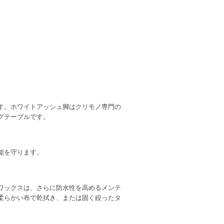
す。ホワイトアッシュ脚はクリモノ専門の
グテーブルです。
能を守ります。
ワックスは、さらに防水性を高めるメンテ
柔らかい布で乾拭き、または固く絞ったタ