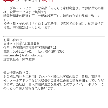
テーブル・テレビボードは全品「らくらく家財宅急便」でお部屋での開
梱、設置サービスまで無料です。
時間帯指定の配達も可（一部地域不可）。離島は別途お見積り致しま
す。
椅子・鏡・その他は「クロネコ宅急便」で玄関でのお届け、配達日指定
可能、時間指定は不可となります。
お問い合わせ
会社名：(有)関本家具装芸
住所：静岡県静岡市駿河区津島町7-11
電話：054-281-4741 fax：054-284-3390
mail:master@sekimoto.co.jp
運営責任者：関本雅和
個人情報の取り扱い
お客様に当社をご利用していただく際にお客様の氏名、住所、電話番
号、メールアドレスなどお取引やご連絡に必要な情報を開示していただ
きます。当社は、個人情報保護法を順守しこのプライバシーポリシーに
のっとって個人情報を取り扱います。