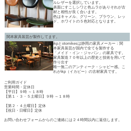
ルレザーを選択しています。
表面にすこしシワと色ムラがありそれが古
材と相性が良く合います。
色はキャメル、グリーン、ブラウン、レッ
ド、ホワイトの５色対応となります。
関本家具装芸が製作してます。
ikpとotomikesは静岡の家具メーカー：関
本家具装芸が国内で全てを製作する
「メイド・イン・ジャパン」の家具です。
家具製造７０年以上の歴史と技術を用いて
作り出す
唯一無二のアンティーク・シャビー感。こ
れがikp（イカピー）の古材家具です。
SHOP INFO
ご利用ガイド
営業時間・定休日
【平日】９時 ～１８時
【第１・３・５土曜日】９時 ～１８時
【第２・４土曜日】定休
【祝日・日曜日】定休
お問い合わせフォームからのご連絡には２４時間以内に返信します。