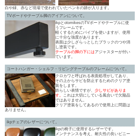
白や緑、赤など現場で使われていたペンキの跡が入ります。
TVボードやテーブル脚のアイアンについて。
ikpとotomikesのTVボードやテーブルに使
うフレームです。
軽くするためにパイプを使いますが、使用
に十分な強度があります。
表面は少しざらっとしたブラックのつや消
し塗装です。
テーブルの脚の下には
アジャスターが付い
ています。
コートハンガー・シェルフ・リビングテーブルのフレームについて。
クロカワと呼ばれる表面処理がしてあり、
その上からサビを防止するためのクリア塗
装をします。
鉄らしい表情ですが、
少しサビがありま
す。
これは大切にしている風合いで欠陥品
ではありません。
クリア塗装をしてあるので使用上に問題は
ありません。
ikpチェアのレザーについて。
ikpの椅子に使用するレザーです。
メンテナンスを考え、耐久性の良いビニー