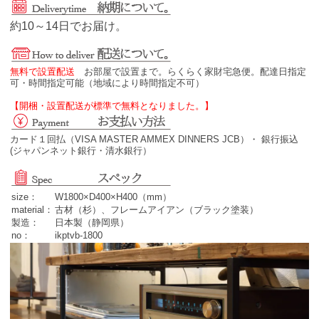
約10～14日でお届け。
無料で設置配送
お部屋で設置まで。らくらく家財宅急便。配達日指定
可・時間指定可能（地域により時間指定不可）
【開梱・設置配送が標準で無料となりました。】
カード１回払（VISA MASTER AMMEX DINNERS JCB）・ 銀行振込
(ジャパンネット銀行・清水銀行）
size：
W1800×D400×H400（mm）
material：
古材（杉）、フレームアイアン（ブラック塗装）
製造：
日本製（静岡県）
no：
ikptvb-1800