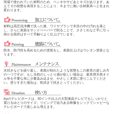
現場で使われていた材料のため、ペンキやサビあとキズがあります。あ
えてその状態を表現することにより、今までに無い古材家具へと生まれ
変わります。
材料は高圧洗浄機で洗った後、ワイヤブラシで木目の中の汚れを落と
し、さらに表面をサンドペーパーで削ることで、ささくれなど手に引っ
掛かる箇所はすべて手触りよく仕上げています。
防水、防汚性を高めるための塗装をし、表面仕上げはウレタン塗装とな
ります。
水拭きなどを繰り返し、表面が枯れたような状態もこの家具の楽しみ方
の一つですが、もし当初のしっとり感が欲しい場合は、家具用天然オイ
ル等を不要な布に少量染み込ませ、やさしく木部に塗りこんでくださ
い。塗りすぎた場合は、乾拭きで拭きとってください。
ikpのテレビボードは、60インチ以上の大型液晶テレビでもしっかりと
置けるゆとりのサイズ。リビングで迫力ある映像をシックでシャビーな
テレビボードで楽しみも増えます。