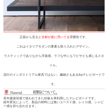
正面から見ると
古材が宙に浮いてる
雰囲気です。
これはイタリアモダンの要素も取り入れたデザイン。
ラスティックでありながら浮遊感、ラフな中にもワビサビも感じるスタ
イル。
流行のインダストリアル家具ではない、繊細さもあるikpテレビボードで
す。
長年建築現場で使われてきた杉板を再利用したテレビボードです。
経年変化によって、新品の材料には無いユーズド感、レトロ感、シャビ
ー感を持ち合わせます。