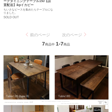
ークダイニングテーブル150【設
置配送】ikpイカピー
ちいさなピースを集めたらテーブルにな
りました。
SOLD OUT
前のページ
次のページ
7
1-7
商品中
商品