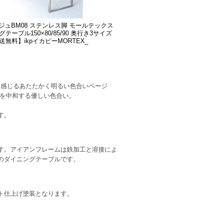
ージュBM08 ステンレス脚 モールテックス
テーブル150×80/85/90 奥行き3サイズ
無料】ikpイカピーMORTEX_
り感じるあたたかく明るい色合いベージ
さを中和する優しい色合い。
す。
す。アイアンフレームは鉄加工と溶接によ
のダイニングテーブルです。
ト仕上げ塗装となります。