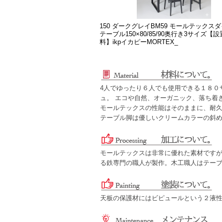
150 ダークグレイBM59 モールテックス
テーブル150×80/85/90奥行き3サイズ【
料】ikpイカピーMORTEX_
4人でゆったり６人でも使用できる１８０
ュ。 エコや自然、オーガニック、落ち着
モールテックスの性能はそのままに、耐
テーブル脚は優しいクリームカラーの斜
モールテックスは非常に優れた素材です
る鉄専門の職人が製作。木工職人はテー
天板の保護材にはビピュールという２液