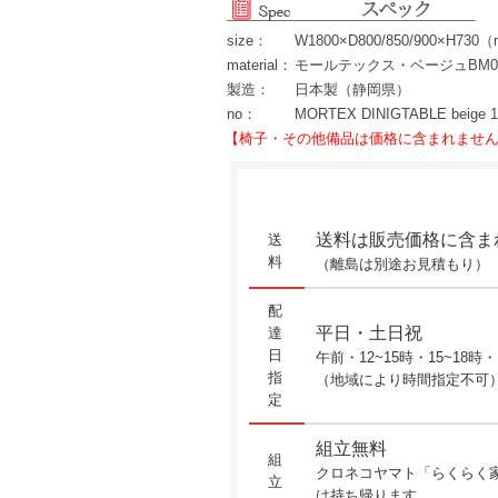
size：
W1800×D800/850/900×H730
material：
モールテックス・ベージュBM
製造：
日本製（静岡県）
no：
MORTEX DINIGTABLE beige 1
【椅子・その他備品は価格に含まれませ
送料は販売価格に含ま
送
料
（離島は別途お見積もり）
配
平日・土日祝
達
日
午前・12~15時・15~18時・
指
（地域により時間指定不可
定
組立無料
組
クロネコヤマト「らくらく
立
は持ち帰ります。