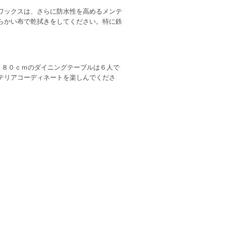
ワックスは、さらに防水性を高めるメンテ
らかい布で乾拭きをしてください。特に鉄
１８０ｃｍのダイニングテーブルは６人で
テリアコーディネートを楽しんでくださ
イ