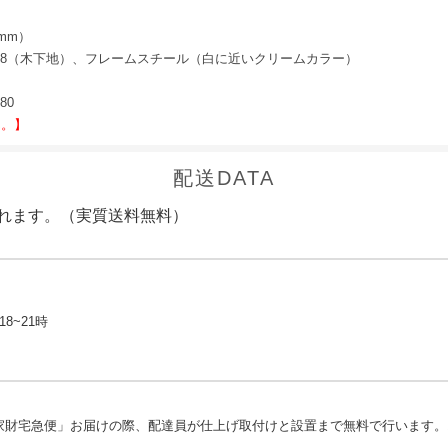
（mm）
08（木下地）、フレームスチール（白に近いクリームカラー）
80
ん。】
配送DATA
れます。（実質送料無料）
18~21時
）
家財宅急便」お届けの際、配達員が仕上げ取付けと設置まで無料で行います。