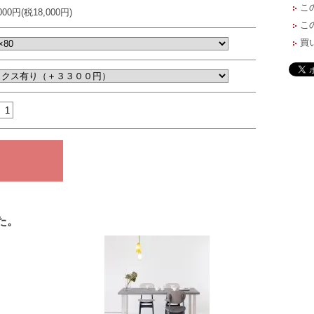
こ
,000円(税18,000円)
こ
買
た。