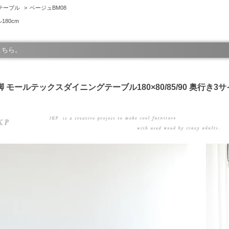
テーブル
>
ベージュBM08
80cm
こちら。
ム脚 モールテックスダイニングテーブル180×80/85/90 奥行き