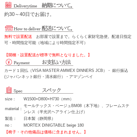
約30～40日でお届け。
無料で設置配送
お部屋で設置まで。らくらく家財宅急便。配達日指定
可・時間指定可能（地域により時間指定不可）
【開梱・設置配送が標準で無料となりました。】
カード１回払（VISA MASTER AMMEX DINNERS JCB）・ 銀行振込
(ジャパンネット銀行・清水銀行）・アマゾンペイ
size：
W1500×D800×H730（mm）
モールテックス・ベージュBM08（木下地）、フレームステ
material：
ンレス（半光沢ヘアライン仕上げ）
製造：
日本製（静岡県）
no：
MORTEX DINIGTABLE beige 180
【椅子・その他備品は価格に含まれません。】