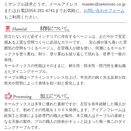
くサンプル請求どうぞ。メールアドレス master@sekimoto.co.jp
またはお電話054-281-4741までお気軽に。
お問い合わせフォーム
もご利用ください。
目立たないけど必ずインテリアに存在するベージュは、おだやかで安定
感ある上質な空間つくりに必須なカラーです。 安心感や落ち着いた雰
囲気の空間をつくるベージュ。左官職人が鏝を使い、何層にもモールテ
ックスを塗り重ね、削り、塗り重ねを繰り返して現れる、世界で一枚の
表情。
モールテックスの性能はそのままに、耐久性・防水性・防汚性を兼ね備
えたダイニングテーブル。
テーブル脚はヘアラインステンレス仕上げ。半光沢の鈍く光る反射が自
然光や照明によって表情を刻一刻と変化します。
モールテックスは非常に優れた素材ですが、左官を長年経験した職人が
施工して、初めてその性能を１００％発揮します。アイアンフレームは
鉄加工と溶接による鉄専門の職人が製作。木工職人はテーブルの基材と
なる天板の製作。プロの職人の技術がギュッと詰まった唯一無二のダイ
ニングテーブルです。