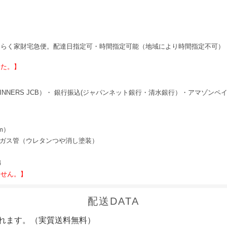
らく家財宅急便。配達日指定可・時間指定可能（地域により時間指定不可）
した。】
X DINNERS JCB）・ 銀行振込(ジャパンネット銀行・清水銀行）・アマゾンペ
mm）
ガス管（ウレタンつや消し塗装）
4
ません。】
配送DATA
れます。（実質送料無料）