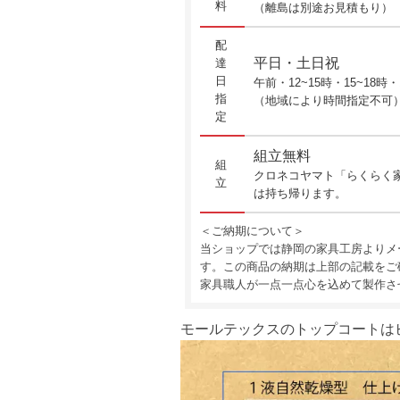
料
（離島は別途お見積もり）
配
平日・土日祝
達
日
午前・12~15時・15~18時・
指
（地域により時間指定不可
定
組立無料
組
クロネコヤマト「らくらく
立
は持ち帰ります。
＜ご納期について＞
当ショップでは静岡の家具工房よりメ
す。この商品の納期は上部の記載をご
家具職人が一点一点心を込めて製作さ
モールテックスのトップコートは