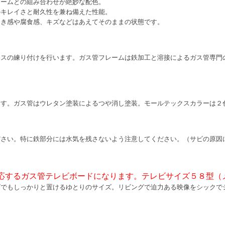
レームとの組み合わせが絶妙な配色。
のキレイさと耐久性を兼ね備えた性能。
つき感や腐食感、キズなどはあえてそのままの状態です。
クスの練り付けを行います。ガス管フレームは鉄加工と溶接によるガス管専門
。
ます。ガス管はウレタン塗装によるつや消し塗装。モールテックスカラーは２
ださい。特に鉄部分には水気を残さないよう注意してください。（サビの原因
応するガス管テレビボードになります。テレビサイズ５８型（
ビでもしっかりと置けるゆとりのサイズ。リビングで迫力ある映像をシックで