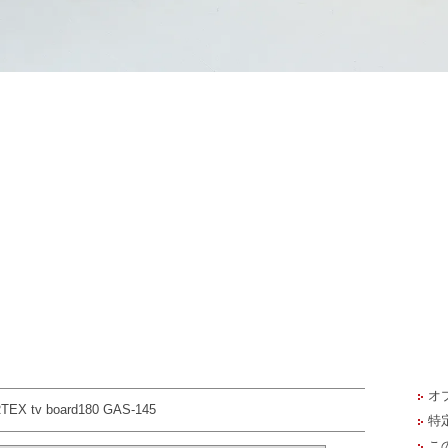
オ
EX tv board180 GAS-145
特
こ