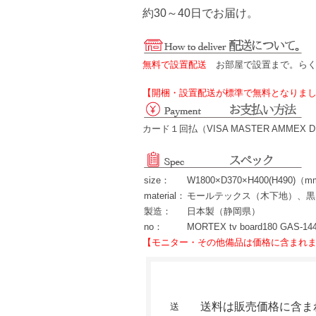
約30～40日でお届け。
無料で設置配送
お部屋で設置まで。らく
【開梱・設置配送が標準で無料となりま
カード１回払（VISA MASTER AMME
size：
W1800×D370×H400(H490)（
material：
モールテックス（木下地）、黒
製造：
日本製（静岡県）
no：
MORTEX tv board180 GAS-14
【モニター・その他備品は価格に含まれ
送料は販売価格に含ま
送