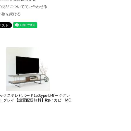
の商品について問い合わせる
い物を続ける
クステレビボード150type-Bダークグレ
トグレイ【設置配送無料】ikpイカピーMO