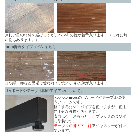
きれい目の材料を選びますが、ペンキの跡が若干入ります。（まれに無
い物もあります。）
■ikp普通タイプ（ペンキあり）
白や緑、赤など現場で使われていたペンキの跡が入ります。
TVボードやテーブル脚のアイアンについて。
ikpとotomikesのTVボードやテーブルに使
うフレームです。
軽くするためにパイプを使いますが、使用
に十分な強度があります。
表面は少しざらっとしたブラックのつや消
し塗装です。
テーブルの脚の下には
アジャスターが付い
ています。