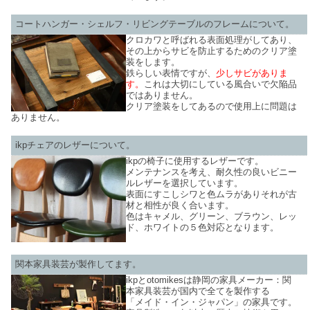
コートハンガー・シェルフ・リビングテーブルのフレームについて。
クロカワと呼ばれる表面処理がしてあり、
その上からサビを防止するためのクリア塗
装をします。
鉄らしい表情ですが、
少しサビがありま
す。
これは大切にしている風合いで欠陥品
ではありません。
クリア塗装をしてあるので使用上に問題は
ありません。
ikpチェアのレザーについて。
ikpの椅子に使用するレザーです。
メンテナンスを考え、耐久性の良いビニー
ルレザーを選択しています。
表面にすこしシワと色ムラがありそれが古
材と相性が良く合います。
色はキャメル、グリーン、ブラウン、レッ
ド、ホワイトの５色対応となります。
関本家具装芸が製作してます。
ikpとotomikesは静岡の家具メーカー：関
本家具装芸が国内で全てを製作する
「メイド・イン・ジャパン」の家具です。