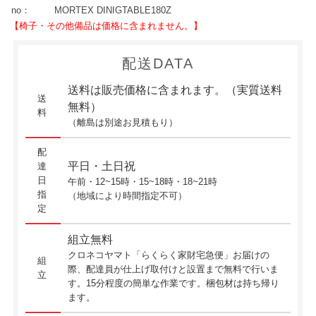
no：
MORTEX DINIGTABLE180Z
【椅子・その他備品は価格に含まれません。】
配送DATA
送料は販売価格に含まれます。（実質送料
送
無料）
料
（離島は別途お見積もり）
配
平日・土日祝
達
日
午前・12~15時・15~18時・18~21時
指
（地域により時間指定不可）
定
組立無料
クロネコヤマト「らくらく家財宅急便」お届けの
組
際、配達員が仕上げ取付けと設置まで無料で行いま
立
す。15分程度の簡単な作業です。梱包材は持ち帰り
ます。