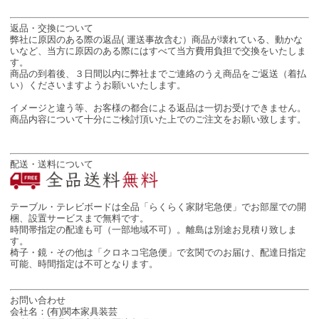
返品・交換について
弊社に原因のある際の返品( 運送事故含む）商品が壊れている、動かな
いなど、当方に原因のある際にはすべて当方費用負担で交換をいたしま
す。
商品の到着後、３日間以内に弊社までご連絡のうえ商品をご返送（着払
い）くださいますようお願いいたします。
イメージと違う等、お客様の都合による返品は一切お受けできません。
商品内容について十分にご検討頂いた上でのご注文をお願い致します。
配送・送料について
テーブル・テレビボードは全品「らくらく家財宅急便」でお部屋での開
梱、設置サービスまで無料です。
時間帯指定の配達も可（一部地域不可）。離島は別途お見積り致しま
す。
椅子・鏡・その他は「クロネコ宅急便」で玄関でのお届け、配達日指定
可能、時間指定は不可となります。
お問い合わせ
会社名：(有)関本家具装芸