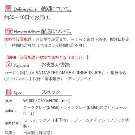
約30～40日でお届け。
無料で設置配送
お部屋で設置まで。らくらく家財宅急便。配達日指定
可・時間指定可能（地域により時間指定不可）
【開梱・設置配送が標準で無料となりました。】
カード１回払（VISA MASTER AMMEX DINNERS JCB）・ 銀行振込
(ジャパンネット銀行・清水銀行）・アマゾンペイ
size：
W1800×D800×H730（mm）
ダークグレイ(BM59)・ライトグレイ(BM68)共にビピュール
color：
仕上げ
モールテックス（木下地）、フレームアイアン（ブラック塗
material：
装）
製造：
日本製（静岡県）