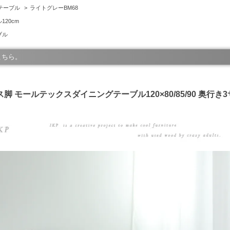
テーブル
>
ライトグレーBM68
20cm
ブル
こちら。
レス脚 モールテックスダイニングテーブル120×80/85/90 奥行