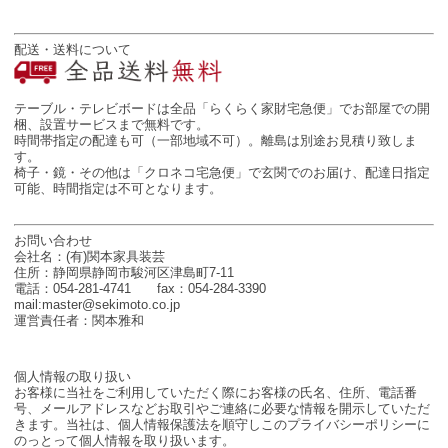
配送・送料について
テーブル・テレビボードは全品「らくらく家財宅急便」でお部屋での開
梱、設置サービスまで無料です。
時間帯指定の配達も可（一部地域不可）。離島は別途お見積り致しま
す。
椅子・鏡・その他は「クロネコ宅急便」で玄関でのお届け、配達日指定
可能、時間指定は不可となります。
お問い合わせ
会社名：(有)関本家具装芸
住所：静岡県静岡市駿河区津島町7-11
電話：054-281-4741 fax：054-284-3390
mail:master@sekimoto.co.jp
運営責任者：関本雅和
個人情報の取り扱い
お客様に当社をご利用していただく際にお客様の氏名、住所、電話番
号、メールアドレスなどお取引やご連絡に必要な情報を開示していただ
きます。当社は、個人情報保護法を順守しこのプライバシーポリシーに
のっとって個人情報を取り扱います。