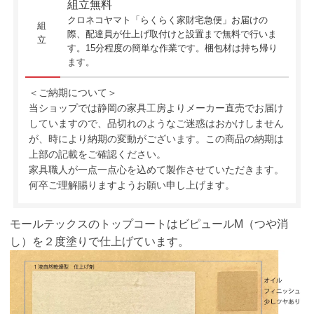
組立無料
クロネコヤマト「らくらく家財宅急便」お届けの
組
際、配達員が仕上げ取付けと設置まで無料で行いま
立
す。15分程度の簡単な作業です。梱包材は持ち帰り
ます。
＜ご納期について＞
当ショップでは静岡の家具工房よりメーカー直売でお届け
していますので、品切れのようなご迷惑はおかけしません
が、時により納期の変動がございます。この商品の納期は
上部の記載をご確認ください。
家具職人が一点一点心を込めて製作させていただきます。
何卒ご理解賜りますようお願い申し上げます。
モールテックスのトップコートはビピュールM（つや消
し）を２度塗りで仕上げています。