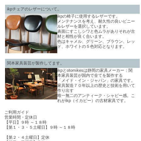
ikpチェアのレザーについて。
ikpの椅子に使用するレザーです。
メンテナンスを考え、耐久性の良いビニー
ルレザーを選択しています。
表面にすこしシワと色ムラがありそれが古
材と相性が良く合います。
色はキャメル、グリーン、ブラウン、レッ
ド、ホワイトの５色対応となります。
関本家具装芸が製作してます。
ikpとotomikesは静岡の家具メーカー：関
本家具装芸が国内で全てを製作する
「メイド・イン・ジャパン」の家具です。
家具製造７０年以上の歴史と技術を用いて
作り出す
唯一無二のアンティーク・シャビー感。こ
れがikp（イカピー）の古材家具です。
SHOP INFO
ご利用ガイド
営業時間・定休日
【平日】９時 ～１８時
【第１・３・５土曜日】９時 ～１８時
【第２・４土曜日】定休