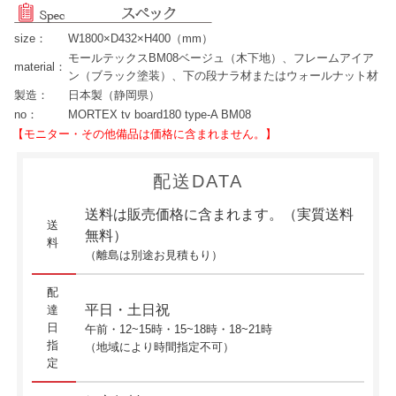
size：
W1800×D432×H400（mm）
モールテックスBM08ベージュ（木下地）、フレームアイア
material：
ン（ブラック塗装）、下の段ナラ材またはウォールナット材
製造：
日本製（静岡県）
no：
MORTEX tv board180 type-A BM08
【モニター・その他備品は価格に含まれません。】
配送DATA
送料は販売価格に含まれます。（実質送料
送
無料）
料
（離島は別途お見積もり）
配
平日・土日祝
達
日
午前・12~15時・15~18時・18~21時
指
（地域により時間指定不可）
定