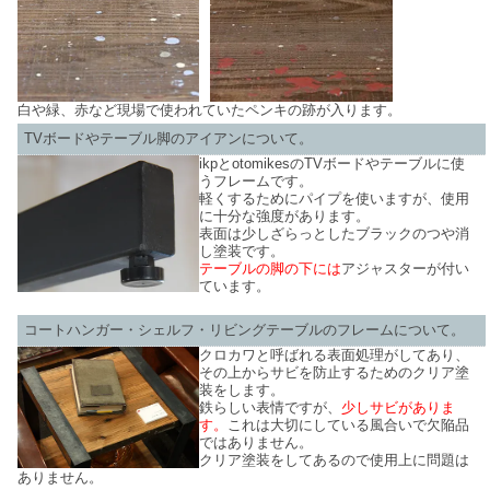
白や緑、赤など現場で使われていたペンキの跡が入ります。
TVボードやテーブル脚のアイアンについて。
ikpとotomikesのTVボードやテーブルに使
うフレームです。
軽くするためにパイプを使いますが、使用
に十分な強度があります。
表面は少しざらっとしたブラックのつや消
し塗装です。
テーブルの脚の下には
アジャスターが付い
ています。
コートハンガー・シェルフ・リビングテーブルのフレームについて。
クロカワと呼ばれる表面処理がしてあり、
その上からサビを防止するためのクリア塗
装をします。
鉄らしい表情ですが、
少しサビがありま
す。
これは大切にしている風合いで欠陥品
ではありません。
クリア塗装をしてあるので使用上に問題は
ありません。