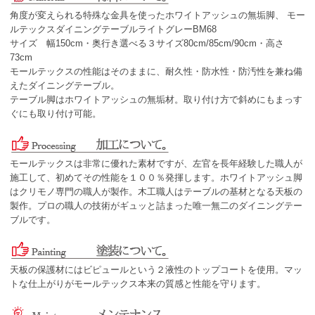
角度が変えられる特殊な金具を使ったホワイトアッシュの無垢脚、 モー
ルテックスダイニングテーブルライトグレーBM68
サイズ 幅150cm・奥行き選べる３サイズ80cm/85cm/90cm・高さ
73cm
モールテックスの性能はそのままに、耐久性・防水性・防汚性を兼ね備
えたダイニングテーブル。
テーブル脚はホワイトアッシュの無垢材。取り付け方で斜めにもまっす
ぐにも取り付け可能。
モールテックスは非常に優れた素材ですが、左官を長年経験した職人が
施工して、初めてその性能を１００％発揮します。ホワイトアッシュ脚
はクリモノ専門の職人が製作。木工職人はテーブルの基材となる天板の
製作。プロの職人の技術がギュッと詰まった唯一無二のダイニングテー
ブルです。
天板の保護材にはビピュールという２液性のトップコートを使用。マッ
トな仕上がりがモールテックス本来の質感と性能を守ります。