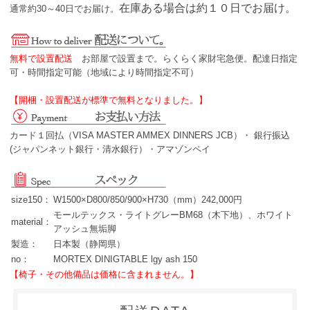
在庫ある場合は約１０日でお届け。
通常約30～40日でお届け。
無料で設置配送
お部屋で設置まで。らくらく家財宅急便。配達日指定
可・時間指定可能（地域により時間指定不可）
【開梱・設置配送が標準で無料となりました。】
カード１回払（VISA MASTER AMMEX DINNERS JCB）・ 銀行振込
(ジャパンネット銀行・清水銀行）・アマゾンペイ
size150：
W1500×D800/850/900×H730（mm）242,000円
モールテックス・ライトグレーBM68（木下地）、ホワイト
material：
アッシュ無垢脚
製造：
日本製（静岡県）
no：
MORTEX DINIGTABLE lgy ash 150
【椅子・その他備品は価格に含まれません。】