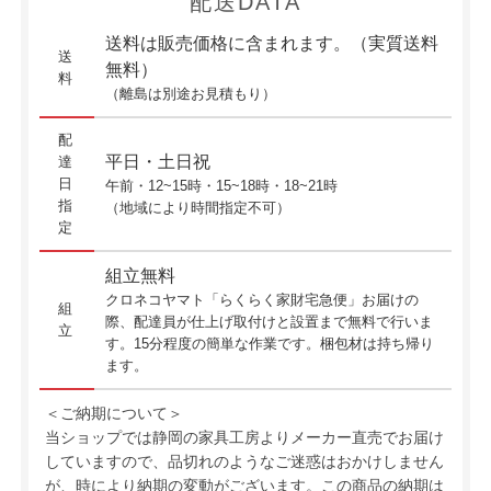
配送DATA
送料は販売価格に含まれます。（実質送料
送
無料）
料
（離島は別途お見積もり）
配
平日・土日祝
達
日
午前・12~15時・15~18時・18~21時
指
（地域により時間指定不可）
定
組立無料
クロネコヤマト「らくらく家財宅急便」お届けの
組
際、配達員が仕上げ取付けと設置まで無料で行いま
立
す。15分程度の簡単な作業です。梱包材は持ち帰り
ます。
＜ご納期について＞
当ショップでは静岡の家具工房よりメーカー直売でお届け
していますので、品切れのようなご迷惑はおかけしません
が、時により納期の変動がございます。この商品の納期は