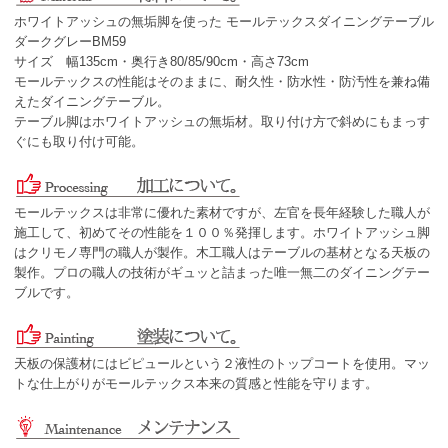
ホワイトアッシュの無垢脚を使った モールテックスダイニングテーブル
ダークグレーBM59
サイズ 幅135cm・奥行き80/85/90cm・高さ73cm
モールテックスの性能はそのままに、耐久性・防水性・防汚性を兼ね備
えたダイニングテーブル。
テーブル脚はホワイトアッシュの無垢材。取り付け方で斜めにもまっす
ぐにも取り付け可能。
モールテックスは非常に優れた素材ですが、左官を長年経験した職人が
施工して、初めてその性能を１００％発揮します。ホワイトアッシュ脚
はクリモノ専門の職人が製作。木工職人はテーブルの基材となる天板の
製作。プロの職人の技術がギュッと詰まった唯一無二のダイニングテー
ブルです。
天板の保護材にはビピュールという２液性のトップコートを使用。マッ
トな仕上がりがモールテックス本来の質感と性能を守ります。