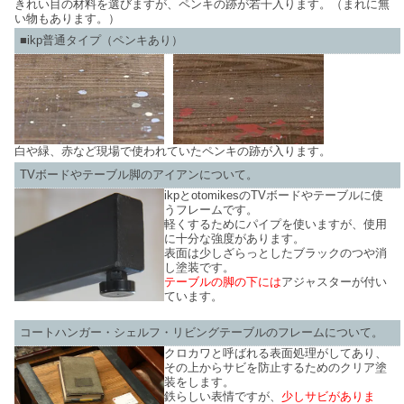
きれい目の材料を選びますが、ペンキの跡が若干入ります。（まれに無
い物もあります。）
■ikp普通タイプ（ペンキあり）
白や緑、赤など現場で使われていたペンキの跡が入ります。
TVボードやテーブル脚のアイアンについて。
ikpとotomikesのTVボードやテーブルに使
うフレームです。
軽くするためにパイプを使いますが、使用
に十分な強度があります。
表面は少しざらっとしたブラックのつや消
し塗装です。
テーブルの脚の下には
アジャスターが付い
ています。
コートハンガー・シェルフ・リビングテーブルのフレームについて。
クロカワと呼ばれる表面処理がしてあり、
その上からサビを防止するためのクリア塗
装をします。
鉄らしい表情ですが、
少しサビがありま