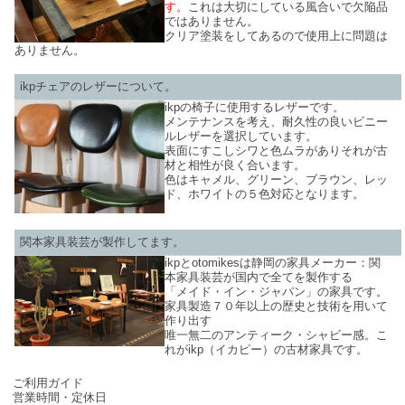
す。
これは大切にしている風合いで欠陥品
ではありません。
クリア塗装をしてあるので使用上に問題は
ありません。
ikpチェアのレザーについて。
ikpの椅子に使用するレザーです。
メンテナンスを考え、耐久性の良いビニー
ルレザーを選択しています。
表面にすこしシワと色ムラがありそれが古
材と相性が良く合います。
色はキャメル、グリーン、ブラウン、レッ
ド、ホワイトの５色対応となります。
関本家具装芸が製作してます。
ikpとotomikesは静岡の家具メーカー：関
本家具装芸が国内で全てを製作する
「メイド・イン・ジャパン」の家具です。
家具製造７０年以上の歴史と技術を用いて
作り出す
唯一無二のアンティーク・シャビー感。こ
れがikp（イカピー）の古材家具です。
SHOP INFO
ご利用ガイド
営業時間・定休日