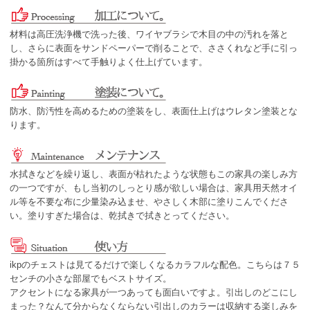
材料は高圧洗浄機で洗った後、ワイヤブラシで木目の中の汚れを落と
し、さらに表面をサンドペーパーで削ることで、ささくれなど手に引っ
掛かる箇所はすべて手触りよく仕上げています。
防水、防汚性を高めるための塗装をし、表面仕上げはウレタン塗装とな
ります。
水拭きなどを繰り返し、表面が枯れたような状態もこの家具の楽しみ方
の一つですが、もし当初のしっとり感が欲しい場合は、家具用天然オイ
ル等を不要な布に少量染み込ませ、やさしく木部に塗りこんでくださ
い。塗りすぎた場合は、乾拭きで拭きとってください。
ikpのチェストは見てるだけで楽しくなるカラフルな配色。こちらは７５
センチの小さな部屋でもベストサイズ。
アクセントになる家具が一つあっても面白いですよ。引出しのどこにし
まった？なんて分からなくならない引出しのカラーは収納する楽しみを