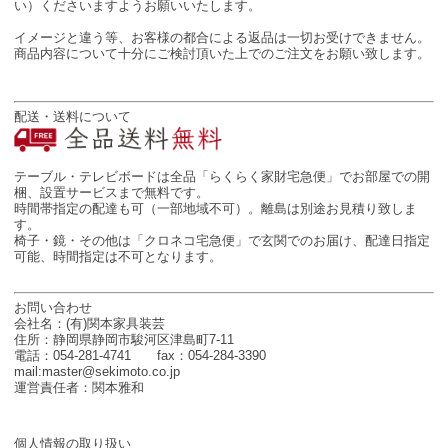
い）くださいますようお願いいたします。
イメージと違う等、お客様の都合による返品は一切お受けできません。
商品内容について十分にご検討頂いた上でのご注文をお願い致します。
配送・送料について
テーブル・テレビボードは全品「らくらく家財宅急便」でお部屋での開
梱、設置サービスまで無料です。
時間帯指定の配達も可（一部地域不可）。離島は別途お見積り致しま
す。
椅子・鏡・その他は「クロネコ宅急便」で玄関でのお届け、配達日指定
可能、時間指定は不可となります。
お問い合わせ
会社名：(有)関本家具装芸
住所：静岡県静岡市駿河区津島町7-11
電話：054-281-4741 fax：054-284-3390
mail:master@sekimoto.co.jp
運営責任者：関本雅和
個人情報の取り扱い