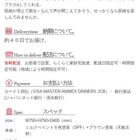
プラスαしてくれる。
収納が増えて困る～なんて声が聞こえてきそう。せっかくなら収納を楽
しんでみませんか。
約４０日でお届け。
無料配送
お部屋で設置。らくらく家財宅急便。配達日指定可・時間指
定可能（地域により時間指定不可）
カード１回払（VISA MASTER AMMEX DINNERS JCB）・ 銀行振込
(ジャパンネット銀行・清水銀行）
size：
W750×H750×D400（mm）
ミルクペイント６色塗装（SPF）+ブラウン塗装（天板古
本体：
材）