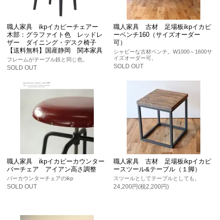
職人家具 ikpイカピーチェアー
職人家具 古材 足場板ikpイカピ
木部：グラファイト色 レッドレ
ーベンチ160（サイズオーダー
ザー ダイニング・デスク椅子
可）
【送料無料】国産静岡 関本家具
シャビーな古材ベンチ。W1000～1600サ
イズオーダー可。
フレームがテーブル鉄と同じ色。
SOLD OUT
SOLD OUT
職人家具 ikpイカピーカウンター
職人家具 古材 足場板ikpイカピ
バーチェア アイアン高さ調整
ースツール&テーブル（１脚）
バーカウンターチェアのikp
スツールとしてテーブルとしても。
SOLD OUT
24,200円(税2,200円)