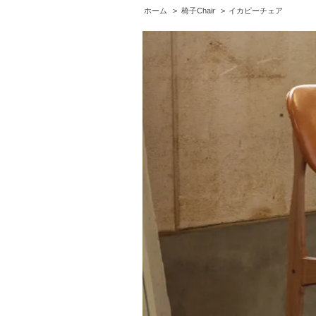
ホーム
>
椅子Chair
>
イカピーチェア