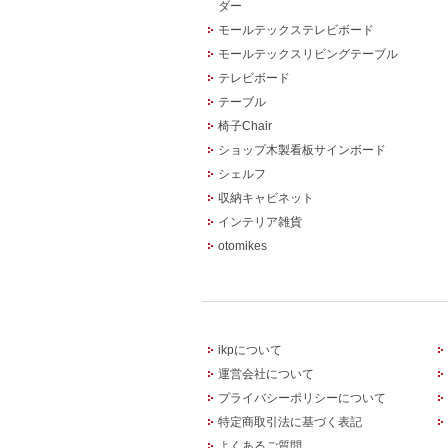
ダー
モールテックステレビボード
モールテックスリビングテーブル
テレビボード
テーブル
椅子Chair
ショップ木製看板サインボード
シェルフ
収納キャビネット
インテリア雑貨
otomikes
ikpについて
運営会社について
プライバシーポリシーについて
特定商取引法に基づく表記
よくあるご質問