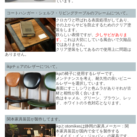
ています。
コートハンガー・シェルフ・リビングテーブルのフレームについて。
クロカワと呼ばれる表面処理がしてあり、
その上からサビを防止するためのクリア塗
装をします。
鉄らしい表情ですが、
少しサビがありま
す。
これは大切にしている風合いで欠陥品
ではありません。
クリア塗装をしてあるので使用上に問題は
ありません。
ikpチェアのレザーについて。
ikpの椅子に使用するレザーです。
メンテナンスを考え、耐久性の良いビニー
ルレザーを選択しています。
表面にすこしシワと色ムラがありそれが古
材と相性が良く合います。
色はキャメル、グリーン、ブラウン、レッ
ド、ホワイトの５色対応となります。
関本家具装芸が製作してます。
ikpとotomikesは静岡の家具メーカー：関
本家具装芸が国内で全てを製作する
「メイド・イン・ジャパン」の家具です。