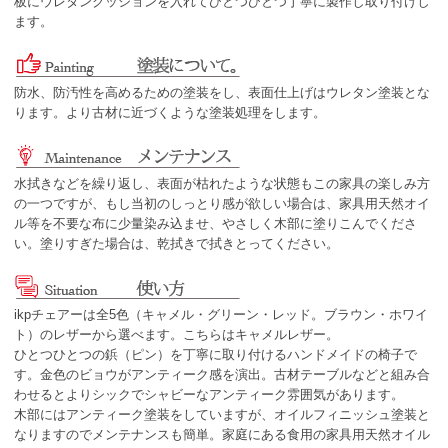
板にウレタンクッションを入れてひとつひとつ丁寧に製作し取り付けし
ます。
防水、防汚性を高めるための塗装をし、表面仕上げはウレタン塗装とな
ります。より古材に近づくような塗装処理をします。
水拭きなどを繰り返し、表面が枯れたような状態もこの家具の楽しみ方
の一つですが、もし当初のしっとり感が欲しい場合は、家具用天然オイ
ル等を不要な布に少量染み込ませ、やさしく木部に塗りこんでくださ
い。塗りすぎた場合は、乾拭きで拭きとってください。
ikpチェアーは全5色（キャメル・グリーン・レッド。ブラウン・ホワイ
ト）のレザーから選べます。こちらはキャメルレザー。
ひとつひとつの鋲（ピン）を丁寧に取り付けるハンドメイドの椅子で
す。金色のビョウがアンティーク感を演出。古材テーブルなどと組み合
わせるとよりシックでシャビーなアンティーク雰囲気があります。
木部にはアンティーク塗装をしていますが、オイルフィニッシュ塗装と
なりますのでメンテナンスも簡単。家庭にある食用の家具用天然オイル