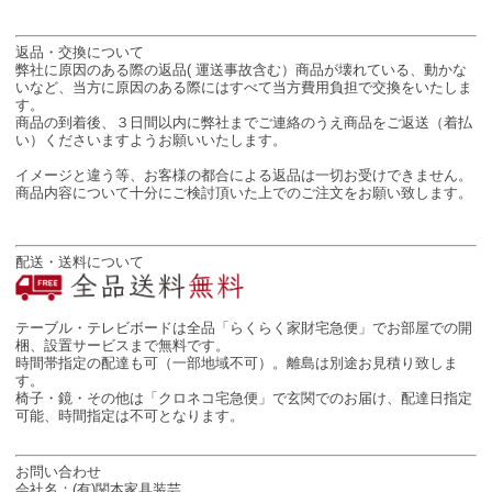
返品・交換について
弊社に原因のある際の返品( 運送事故含む）商品が壊れている、動かな
いなど、当方に原因のある際にはすべて当方費用負担で交換をいたしま
す。
商品の到着後、３日間以内に弊社までご連絡のうえ商品をご返送（着払
い）くださいますようお願いいたします。
イメージと違う等、お客様の都合による返品は一切お受けできません。
商品内容について十分にご検討頂いた上でのご注文をお願い致します。
配送・送料について
テーブル・テレビボードは全品「らくらく家財宅急便」でお部屋での開
梱、設置サービスまで無料です。
時間帯指定の配達も可（一部地域不可）。離島は別途お見積り致しま
す。
椅子・鏡・その他は「クロネコ宅急便」で玄関でのお届け、配達日指定
可能、時間指定は不可となります。
お問い合わせ
会社名：(有)関本家具装芸