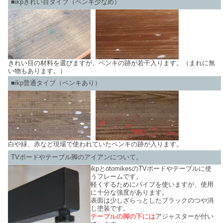
■ikpきれい目タイプ（ペンキ少なめ）
きれい目の材料を選びますが、ペンキの跡が若干入ります。（まれに無
い物もあります。）
■ikp普通タイプ（ペンキあり）
白や緑、赤など現場で使われていたペンキの跡が入ります。
TVボードやテーブル脚のアイアンについて。
ikpとotomikesのTVボードやテーブルに使
うフレームです。
軽くするためにパイプを使いますが、使用
に十分な強度があります。
表面は少しざらっとしたブラックのつや消
し塗装です。
テーブルの脚の下には
アジャスターが付い