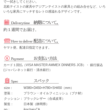
で一拭きしてください。
北欧テイストの家具やアジアンテイストの家具との組み合せなど、いろ
いろな家具にマッチするレトロ感溢れるデザインです。
約１週間でお届け。
ヤマト便。配達日指定できます。
カード１回払（VISA MASTER AMMEX DINNERS JCB）・ 銀行振込
(ジャパンネット銀行・清水銀行）
size：
W380×D450×H780×SH450（mm）
塗装：
ブラウン・オイルフィニッシュ（ブナ材）
クッション：
ブラックレザー（合成皮革）
製造：
日本製（静岡県）
no：
ikpchair-CA