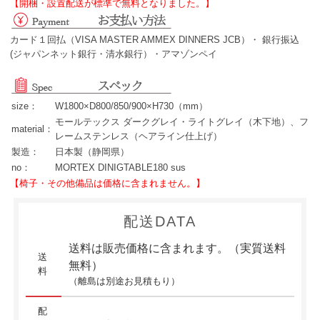
【開梱・設置配送が標準で無料となりました。】
カード１回払（VISA MASTER AMMEX DINNERS JCB）・ 銀行振込
(ジャパンネット銀行・清水銀行）・アマゾンペイ
size：
W1800×D800/850/900×H730（mm）
モールテックス ダークグレイ・ライトグレイ（木下地）、フ
material：
レームステンレス（ヘアライン仕上げ）
製造：
日本製（静岡県）
no：
MORTEX DINIGTABLE180 sus
【椅子・その他備品は価格に含まれません。】
配送DATA
送料は販売価格に含まれます。（実質送料
送
無料）
料
（離島は別途お見積もり）
配