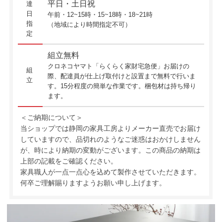
平日・土日祝
達
日
午前・12~15時・15~18時・18~21時
指
（地域により時間指定不可）
定
組立無料
クロネコヤマト「らくらく家財宅急便」お届けの
組
際、配達員が仕上げ取付けと設置まで無料で行いま
立
す。15分程度の簡単な作業です。梱包材は持ち帰り
ます。
＜ご納期について＞
当ショップでは静岡の家具工房よりメーカー直売でお届け
していますので、品切れのようなご迷惑はおかけしません
が、時により納期の変動がございます。この商品の納期は
上部の記載をご確認ください。
家具職人が一点一点心を込めて製作させていただきます。
何卒ご理解賜りますようお願い申し上げます。