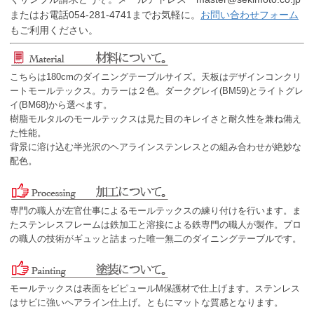
またはお電話054-281-4741までお気軽に。
お問い合わせフォーム
もご利用ください。
こちらは180cmのダイニングテーブルサイズ。天板はデザインコンクリ
ートモールテックス。カラーは２色。ダークグレイ(BM59)とライトグレ
イ(BM68)から選べます。
樹脂モルタルのモールテックスは見た目のキレイさと耐久性を兼ね備え
た性能。
背景に溶け込む半光沢のヘアラインステンレスとの組み合わせが絶妙な
配色。
専門の職人が左官仕事によるモールテックスの練り付けを行います。ま
たステンレスフレームは鉄加工と溶接による鉄専門の職人が製作。プロ
の職人の技術がギュッと詰まった唯一無二のダイニングテーブルです。
モールテックスは表面をビピュールM保護材で仕上げます。ステンレス
はサビに強いヘアライン仕上げ。ともにマットな質感となります。