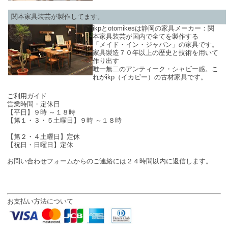
関本家具装芸が製作してます。
ikpとotomikesは静岡の家具メーカー：関
本家具装芸が国内で全てを製作する
「メイド・イン・ジャパン」の家具です。
家具製造７０年以上の歴史と技術を用いて
作り出す
唯一無二のアンティーク・シャビー感。こ
れがikp（イカピー）の古材家具です。
SHOP INFO
ご利用ガイド
営業時間・定休日
【平日】９時 ～１８時
【第１・３・５土曜日】９時 ～１８時
【第２・４土曜日】定休
【祝日・日曜日】定休
お問い合わせフォームからのご連絡には２４時間以内に返信します。
お支払い方法について