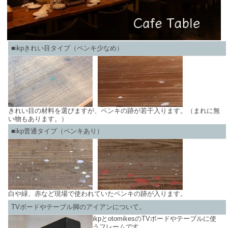
■ikpきれい目タイプ（ペンキ少なめ）
きれい目の材料を選びますが、ペンキの跡が若干入ります。（まれに無
い物もあります。）
■ikp普通タイプ（ペンキあり）
白や緑、赤など現場で使われていたペンキの跡が入ります。
TVボードやテーブル脚のアイアンについて。
ikpとotomikesのTVボードやテーブルに使
うフレームです。