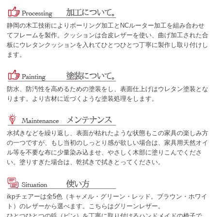
静岡の木工技術によりボーリング加工とNCルーター加工を組み合わせ
てフレームを製作。クッションは合皮レザーを使い、曲げ加工された合
板にウレタンクッションを入れてひとつひとつ丁寧に製作し取り付けし
ます。
防水、防汚性を高めるための塗装をし、表面仕上げはウレタン塗装とな
ります。より古材に近づくような塗装処理をします。
水拭きなどを繰り返し、表面が枯れたような状態もこの家具の楽しみ方
の一つですが、もし当初のしっとり感が欲しい場合は、家具用天然オイ
ル等を不要な布に少量染み込ませ、やさしく木部に塗りこんでくださ
い。塗りすぎた場合は、乾拭きで拭きとってください。
ikpチェアーは全5色（キャメル・グリーン・レッド。ブラウン・ホワイ
ト）のレザーから選べます。こちらはグリーンレザー。
ひとつひとつの鋲（ピン）を丁寧に取り付けるハンドメイドの椅子で