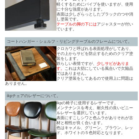
軽くするためにパイプを使いますが、使用
に十分な強度があります。
表面は少しざらっとしたブラックのつや消
し塗装です。
テーブルの脚の下には
アジャスターが付い
ています。
コートハンガー・シェルフ・リビングテーブルのフレームについて。
クロカワと呼ばれる表面処理がしてあり、
その上からサビを防止するためのクリア塗
装をします。
鉄らしい表情ですが、
少しサビがありま
す。
これは大切にしている風合いで欠陥品
ではありません。
クリア塗装をしてあるので使用上に問題は
ありません。
ikpチェアのレザーについて。
ikpの椅子に使用するレザーです。
メンテナンスを考え、耐久性の良いビニー
ルレザーを選択しています。
表面にすこしシワと色ムラがありそれが古
材と相性が良く合います。
色はキャメル、グリーン、ブラウン、レッ
ド、ホワイトの５色対応となります。