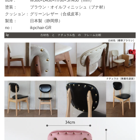
size：
W380×D450×H780×SH450（mm）
塗装：
ブラウン・オイルフィニッシュ（ブナ材）
クッション：
グリーンレザー（合成皮革）
製造：
日本製（静岡県）
no：
ikpchair-GR