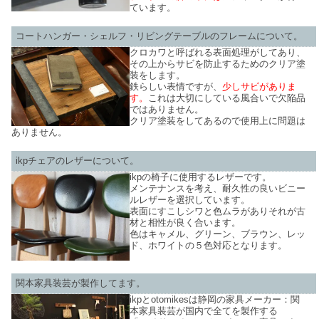
ています。
コートハンガー・シェルフ・リビングテーブルのフレームについて。
クロカワと呼ばれる表面処理がしてあり、
その上からサビを防止するためのクリア塗
装をします。
鉄らしい表情ですが、
少しサビがありま
す。
これは大切にしている風合いで欠陥品
ではありません。
クリア塗装をしてあるので使用上に問題は
ありません。
ikpチェアのレザーについて。
ikpの椅子に使用するレザーです。
メンテナンスを考え、耐久性の良いビニー
ルレザーを選択しています。
表面にすこしシワと色ムラがありそれが古
材と相性が良く合います。
色はキャメル、グリーン、ブラウン、レッ
ド、ホワイトの５色対応となります。
関本家具装芸が製作してます。
ikpとotomikesは静岡の家具メーカー：関
本家具装芸が国内で全てを製作する