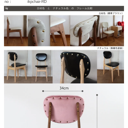
no：
ikpchair-RD