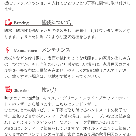
板にウレタンクッションを入れてひとつひとつ丁寧に製作し取り付けし
ます。
防水、防汚性を高めるための塗装をし、表面仕上げはウレタン塗装とな
ります。より古材に近づくような塗装処理をします。
水拭きなどを繰り返し、表面が枯れたような状態もこの家具の楽しみ方
の一つですが、もし当初のしっとり感が欲しい場合は、家具用天然オイ
ル等を不要な布に少量染み込ませ、やさしく木部に塗りこんでくださ
い。塗りすぎた場合は、乾拭きで拭きとってください。
ikpチェアーは全5色（キャメル・グリーン・レッド・ブラウン・ホワイ
ト）のレザーから選べます。こちらはレッドレザー。
ひとつひとつの鋲（ピン）を丁寧に取り付けるハンドメイドの椅子で
す。金色のビョウがアンティーク感を演出。古材テーブルなどと組み合
わせるとよりシックでシャビーなアンティーク雰囲気があります。
木部にはアンティーク塗装をしていますが、オイルフィニッシュ塗装と
なりますのでメンテナンスも簡単。家庭にある食用の家具用天然オイル