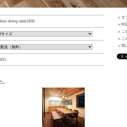
オ
ikes dining table1800
特
こ
こ
買
切れ
た。