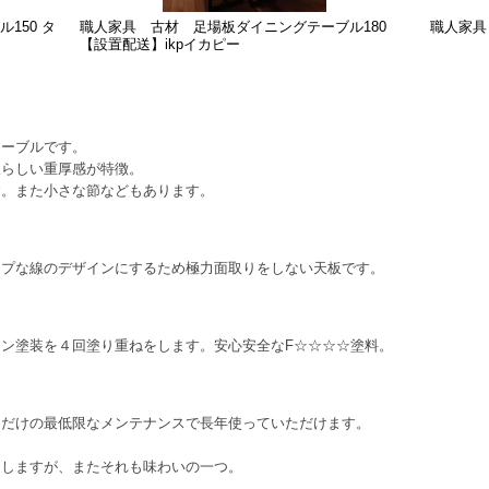
150 タ
職人家具 古材 足場板ダイニングテーブル180
職人家具 
【設置配送】ikpイカピー
テーブルです。
板らしい重厚感が特徴。
す。また小さな節などもあります。
ープな線のデザインにするため極力面取りをしない天板です。
ン塗装を４回塗り重ねをします。安心安全なF☆☆☆☆塗料。
るだけの最低限なメンテナンスで長年使っていただけます。
をしますが、またそれも味わいの一つ。