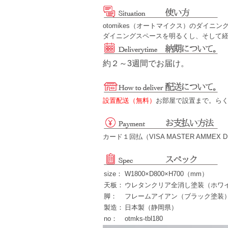
otomikes（オートマイクス）のダイ
ダイニングスペースを明るくし、そして
約２～3週間でお届け。
設置配送（無料）
お部屋で設置まで。ら
カード１回払（VISA MASTER AMMEX
size：
W1800×D800×H700（mm）
天板：
ウレタンクリア全消し塗装（ホワ
脚：
フレームアイアン（ブラック塗装
製造：
日本製（静岡県）
no：
otmks-tbl180