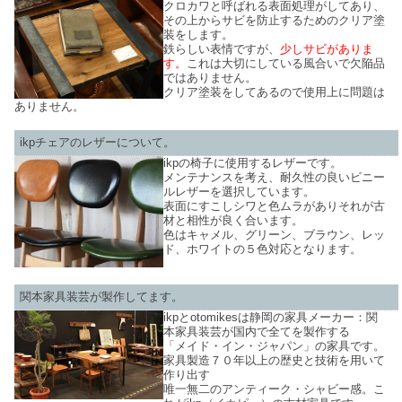
クロカワと呼ばれる表面処理がしてあり、
その上からサビを防止するためのクリア塗
装をします。
鉄らしい表情ですが、
少しサビがありま
す。
これは大切にしている風合いで欠陥品
ではありません。
クリア塗装をしてあるので使用上に問題は
ありません。
ikpチェアのレザーについて。
ikpの椅子に使用するレザーです。
メンテナンスを考え、耐久性の良いビニー
ルレザーを選択しています。
表面にすこしシワと色ムラがありそれが古
材と相性が良く合います。
色はキャメル、グリーン、ブラウン、レッ
ド、ホワイトの５色対応となります。
関本家具装芸が製作してます。
ikpとotomikesは静岡の家具メーカー：関
本家具装芸が国内で全てを製作する
「メイド・イン・ジャパン」の家具です。
家具製造７０年以上の歴史と技術を用いて
作り出す
唯一無二のアンティーク・シャビー感。こ