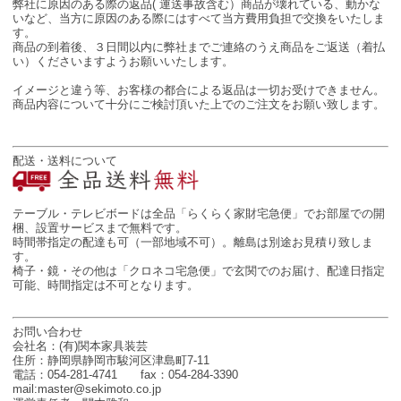
弊社に原因のある際の返品( 運送事故含む）商品が壊れている、動かな
いなど、当方に原因のある際にはすべて当方費用負担で交換をいたしま
す。
商品の到着後、３日間以内に弊社までご連絡のうえ商品をご返送（着払
い）くださいますようお願いいたします。
イメージと違う等、お客様の都合による返品は一切お受けできません。
商品内容について十分にご検討頂いた上でのご注文をお願い致します。
配送・送料について
テーブル・テレビボードは全品「らくらく家財宅急便」でお部屋での開
梱、設置サービスまで無料です。
時間帯指定の配達も可（一部地域不可）。離島は別途お見積り致しま
す。
椅子・鏡・その他は「クロネコ宅急便」で玄関でのお届け、配達日指定
可能、時間指定は不可となります。
お問い合わせ
会社名：(有)関本家具装芸
住所：静岡県静岡市駿河区津島町7-11
電話：054-281-4741 fax：054-284-3390
mail:master@sekimoto.co.jp