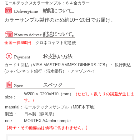
モールテックスカラーサンプル：６４全カラー
カラーサンプル製作のため約10〜20日でお届け。
全国一律660円
クロネコヤマト宅急便
カード１回払（VISA MASTER AMMEX DINNERS JCB）・ 銀行振込
(ジャパンネット銀行・清水銀行）・アマゾンペイ
W200 × D290×H10（mm）
（ただし＋数ミリの誤差が生じま
size：
す。）
material：
モールテックスサンプル（MDF木下地）
製造：
日本製（静岡県）
no：
MORTEX A4color sample
【椅子・その他備品は価格に含まれません。】