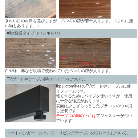
きれい目の材料を選びますが、ペンキの跡が若干入ります。（まれに無
い物もあります。）
■ikp普通タイプ（ペンキあり）
白や緑、赤など現場で使われていたペンキの跡が入ります。
TVボードやテーブル脚のアイアンについて。
ikpとotomikesのTVボードやテーブルに使
うフレームです。
軽くするためにパイプを使いますが、使用
に十分な強度があります。
表面は少しざらっとしたブラックのつや消
し塗装です。
テーブルの脚の下には
アジャスターが付い
ています。
コートハンガー・シェルフ・リビングテーブルのフレームについて。