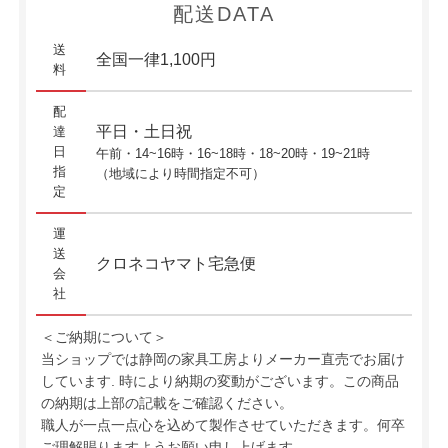
配送DATA
送
全国一律1,100円
料
配
平日・土日祝
達
日
午前・14~16時・16~18時・18~20時・19~21時
指
（地域により時間指定不可）
定
運
送
クロネコヤマト宅急便
会
社
＜ご納期について＞
当ショップでは静岡の家具工房よりメーカー直売でお届け
しています. 時により納期の変動がございます。この商品
の納期は上部の記載をご確認ください。
職人が一点一点心を込めて製作させていただきます。何卒
ご理解賜りますようお願い申し上げます。