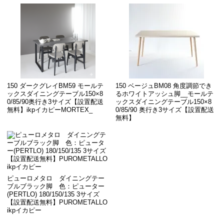
150 ダークグレイBM59 モールテ
150 ベージュBM08 角度調節でき
ックスダイニングテーブル150×8
るホワイトアッシュ脚__モールテ
0/85/90奥行き3サイズ【設置配送
ックスダイニングテーブル150×8
無料】ikpイカピーMORTEX_
0/85/90 奥行き3サイズ【設置配送
無料】
ピューロメタロ ダイニングテー
ブルブラック脚 色：ピューター
(PERTLO) 180/150/135 3サイズ
【設置配送無料】PUROMETALLO
ikpイカピー