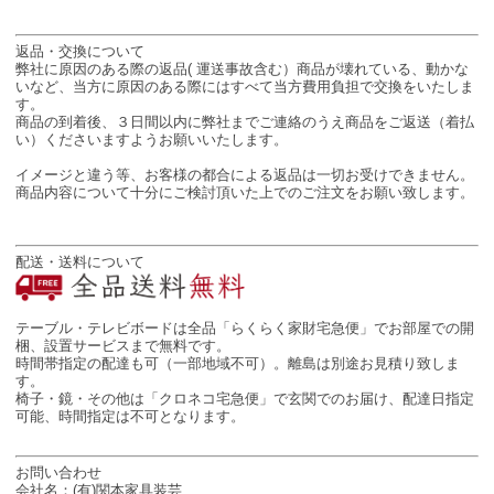
返品・交換について
弊社に原因のある際の返品( 運送事故含む）商品が壊れている、動かな
いなど、当方に原因のある際にはすべて当方費用負担で交換をいたしま
す。
商品の到着後、３日間以内に弊社までご連絡のうえ商品をご返送（着払
い）くださいますようお願いいたします。
イメージと違う等、お客様の都合による返品は一切お受けできません。
商品内容について十分にご検討頂いた上でのご注文をお願い致します。
配送・送料について
テーブル・テレビボードは全品「らくらく家財宅急便」でお部屋での開
梱、設置サービスまで無料です。
時間帯指定の配達も可（一部地域不可）。離島は別途お見積り致しま
す。
椅子・鏡・その他は「クロネコ宅急便」で玄関でのお届け、配達日指定
可能、時間指定は不可となります。
お問い合わせ
会社名：(有)関本家具装芸