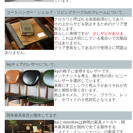
ています。
コートハンガー・シェルフ・リビングテーブルのフレームについて。
クロカワと呼ばれる表面処理がしてあり、
その上からサビを防止するためのクリア塗
装をします。
鉄らしい表情ですが、
少しサビがありま
す。
これは大切にしている風合いで欠陥品
ではありません。
クリア塗装をしてあるので使用上に問題は
ありません。
ikpチェアのレザーについて。
ikpの椅子に使用するレザーです。
メンテナンスを考え、耐久性の良いビニー
ルレザーを選択しています。
表面にすこしシワと色ムラがありそれが古
材と相性が良く合います。
色はキャメル、グリーン、ブラウン、レッ
ド、ホワイトの５色対応となります。
関本家具装芸が製作してます。
ikpとotomikesは静岡の家具メーカー：関
本家具装芸が国内で全てを製作する
「メイド・イン・ジャパン」の家具です。