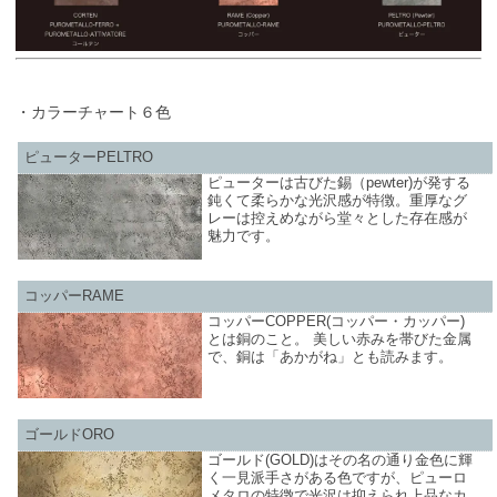
・カラーチャート６色
ピューターPELTRO
ピューターは古びた錫（pewter)が発する
鈍くて柔らかな光沢感が特徴。重厚なグ
レーは控えめながら堂々とした存在感が
魅力です。
コッパーRAME
コッパーCOPPER(コッパー・カッパー)
とは銅のこと。 美しい赤みを帯びた金属
で、銅は「あかがね」とも読みます。
ゴールドORO
ゴールド(GOLD)はその名の通り金色に輝
く一見派手さがある色ですが、ピューロ
メタロの特徴で光沢は抑えられ上品なカ