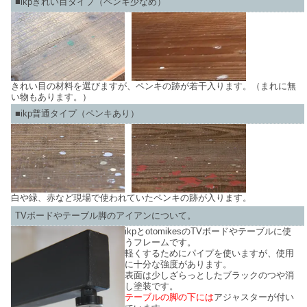
■ikpきれい目タイプ（ペンキ少なめ）
きれい目の材料を選びますが、ペンキの跡が若干入ります。（まれに無
い物もあります。）
■ikp普通タイプ（ペンキあり）
白や緑、赤など現場で使われていたペンキの跡が入ります。
TVボードやテーブル脚のアイアンについて。
ikpとotomikesのTVボードやテーブルに使
うフレームです。
軽くするためにパイプを使いますが、使用
に十分な強度があります。
表面は少しざらっとしたブラックのつや消
し塗装です。
テーブルの脚の下には
アジャスターが付い