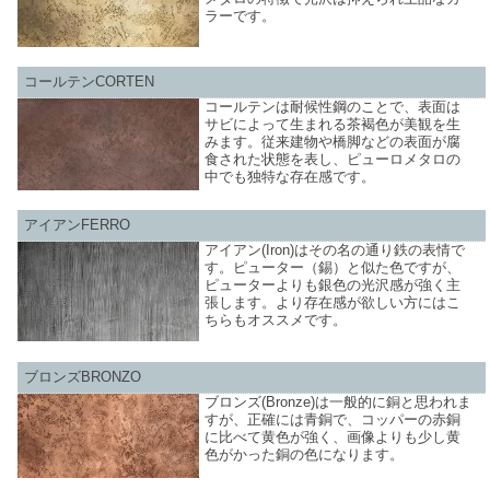
ラーです。
コールテンCORTEN
コールテンは耐候性鋼のことで、表面は
サビによって生まれる茶褐色が美観を生
みます。従来建物や橋脚などの表面が腐
食された状態を表し、ピューロメタロの
中でも独特な存在感です。
アイアンFERRO
アイアン(Iron)はその名の通り鉄の表情で
す。ピューター（錫）と似た色ですが、
ピューターよりも銀色の光沢感が強く主
張します。より存在感が欲しい方にはこ
ちらもオススメです。
ブロンズBRONZO
ブロンズ(Bronze)は一般的に銅と思われま
すが、正確には青銅で、コッパーの赤銅
に比べて黄色が強く、画像よりも少し黄
色がかった銅の色になります。