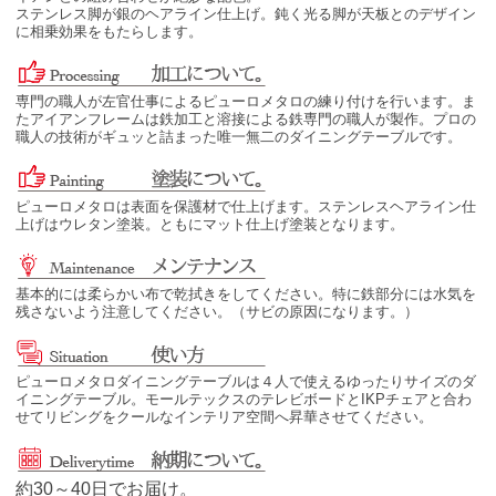
ステンレス脚が銀のヘアライン仕上げ。鈍く光る脚が天板とのデザイン
に相乗効果をもたらします。
専門の職人が左官仕事によるピューロメタロの練り付けを行います。ま
たアイアンフレームは鉄加工と溶接による鉄専門の職人が製作。プロの
職人の技術がギュッと詰まった唯一無二のダイニングテーブルです。
ピューロメタロは表面を保護材で仕上げます。ステンレスヘアライン仕
上げはウレタン塗装。ともにマット仕上げ塗装となります。
基本的には柔らかい布で乾拭きをしてください。特に鉄部分には水気を
残さないよう注意してください。（サビの原因になります。）
ピューロメタロダイニングテーブルは４人で使えるゆったりサイズのダ
イニングテーブル。モールテックスのテレビボードとIKPチェアと合わ
せてリビングをクールなインテリア空間へ昇華させてください。
約30～40日でお届け。