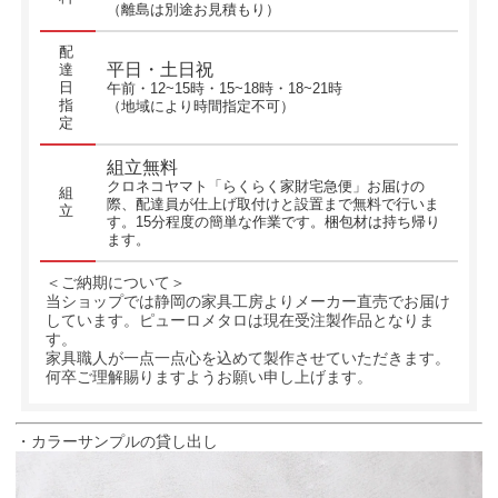
（離島は別途お見積もり）
配
平日・土日祝
達
日
午前・12~15時・15~18時・18~21時
指
（地域により時間指定不可）
定
組立無料
クロネコヤマト「らくらく家財宅急便」お届けの
組
際、配達員が仕上げ取付けと設置まで無料で行いま
立
す。15分程度の簡単な作業です。梱包材は持ち帰り
ます。
＜ご納期について＞
当ショップでは静岡の家具工房よりメーカー直売でお届け
しています。ピューロメタロは現在受注製作品となりま
す。
家具職人が一点一点心を込めて製作させていただきます。
何卒ご理解賜りますようお願い申し上げます。
・カラーサンプルの貸し出し