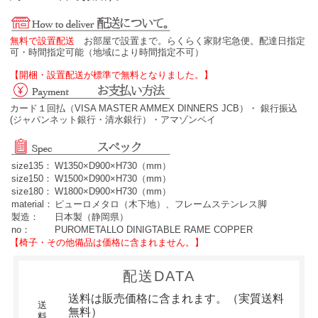
無料で設置配送
お部屋で設置まで。らくらく家財宅急便。配達日指定
可・時間指定可能（地域により時間指定不可）
【開梱・設置配送が標準で無料となりました。】
カード１回払（VISA MASTER AMMEX DINNERS JCB）・ 銀行振込
(ジャパンネット銀行・清水銀行）・アマゾンペイ
size135：
W1350×D900×H730（mm）
size150：
W1500×D900×H730（mm）
size180：
W1800×D900×H730（mm）
material：
ピューロメタロ（木下地）、フレームステンレス脚
製造：
日本製（静岡県）
no：
PUROMETALLO DINIGTABLE RAME COPPER
【椅子・その他備品は価格に含まれません。】
配送DATA
送料は販売価格に含まれます。（実質送料
送
無料）
料