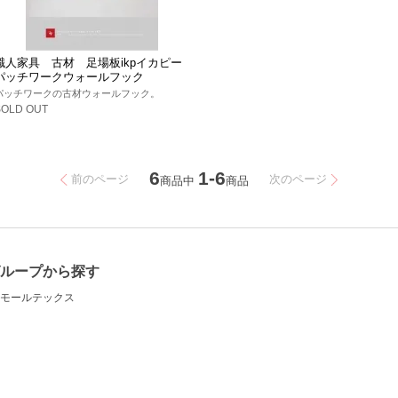
職人家具 古材 足場板ikpイカピー
パッチワークウォールフック
パッチワークの古材ウォールフック。
SOLD OUT
6
1-6
前のページ
次のページ
商品中
商品
ループから探す
モールテックス