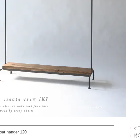
オ
coat hanger 120
特