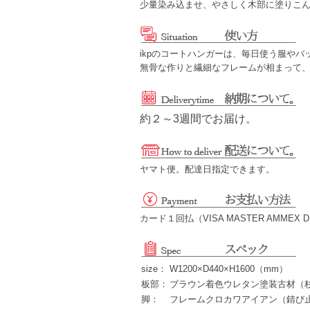
少量染み込ませ、やさしく木部に塗りこ
ikpのコートハンガーは、毎日使う服や
無骨な作りと繊細なフレームが相まって
約２～3週間でお届け。
ヤマト便。配達日指定できます。
カード１回払（VISA MASTER AMMEX
size：
W1200×D440×H1600（mm）
板部：
ブラウン着色ウレタン塗装古材（
脚：
フレームクロカワアイアン（錆び