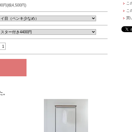
こ
500円(税4,500円)
こ
買
た。