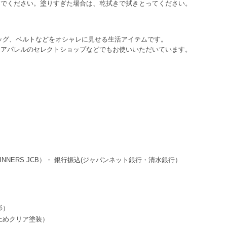
んでください。塗りすぎた場合は、乾拭きで拭きとってください。
バッグ、ベルトなどをオシャレに見せる生活アイテムです。
、アパレルのセレクトショップなどでもお使いいただいています。
 DINNERS JCB）・ 銀行振込(ジャパンネット銀行・清水銀行）
杉）
止めクリア塗装）