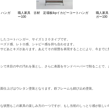
トハンガ
職人家具 古材 足場板ikpイカピーコートハンガ
職人家具
ー100
ガー100
用したコートハンガー、サイズ１２０タイプです。
ユーズド感、レトロ感、シャビー感を持ち合わせます。
やサビあとキズがあります。あえてその状態を表現することにより、今までに
ラシで木目の中の汚れを落とし、さらに表面をサンドペーパーで削ることで、
表面仕上げはウレタン塗装となります。鉄フレームも錆び止め塗装。
うな状態もこの家具の楽しみ方の一つですが、もし当初のしっとり感が欲しい