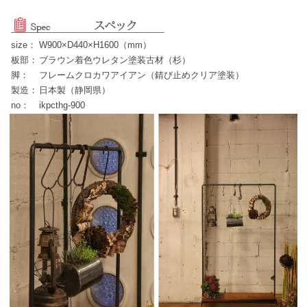
size：
W900×D440×H1600（mm）
板部：
ブラウン着色ウレタン塗装古材（杉）
脚：
フレームクロカワアイアン（錆び止めクリア塗装）
製造：
日本製（静岡県）
no：
ikpcthg-900