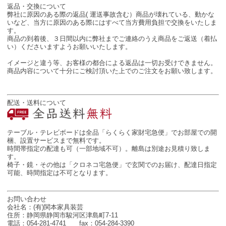
返品・交換について
弊社に原因のある際の返品( 運送事故含む）商品が壊れている、動かな
いなど、当方に原因のある際にはすべて当方費用負担で交換をいたしま
す。
商品の到着後、３日間以内に弊社までご連絡のうえ商品をご返送（着払
い）くださいますようお願いいたします。
イメージと違う等、お客様の都合による返品は一切お受けできません。
商品内容について十分にご検討頂いた上でのご注文をお願い致します。
配送・送料について
テーブル・テレビボードは全品「らくらく家財宅急便」でお部屋での開
梱、設置サービスまで無料です。
時間帯指定の配達も可（一部地域不可）。離島は別途お見積り致しま
す。
椅子・鏡・その他は「クロネコ宅急便」で玄関でのお届け、配達日指定
可能、時間指定は不可となります。
お問い合わせ
会社名：(有)関本家具装芸
住所：静岡県静岡市駿河区津島町7-11
電話：054-281-4741 fax：054-284-3390