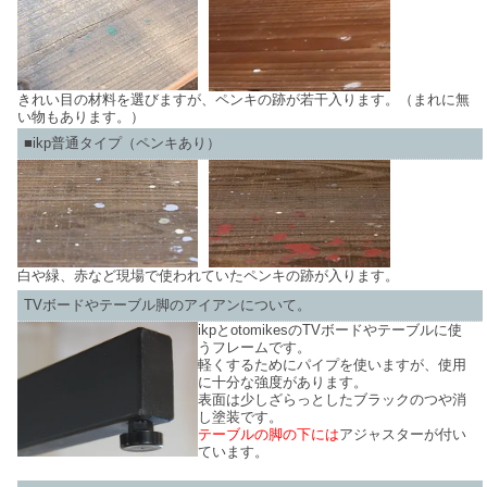
きれい目の材料を選びますが、ペンキの跡が若干入ります。（まれに無
い物もあります。）
■ikp普通タイプ（ペンキあり）
白や緑、赤など現場で使われていたペンキの跡が入ります。
TVボードやテーブル脚のアイアンについて。
ikpとotomikesのTVボードやテーブルに使
うフレームです。
軽くするためにパイプを使いますが、使用
に十分な強度があります。
表面は少しざらっとしたブラックのつや消
し塗装です。
テーブルの脚の下には
アジャスターが付い
ています。