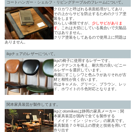
コートハンガー・シェルフ・リビングテーブルのフレームについて。
クロカワと呼ばれる表面処理がしてあり、
その上からサビを防止するためのクリア塗
装をします。
鉄らしい表情ですが、
少しサビがありま
す。
これは大切にしている風合いで欠陥品
ではありません。
クリア塗装をしてあるので使用上に問題は
ありません。
ikpチェアのレザーについて。
ikpの椅子に使用するレザーです。
メンテナンスを考え、耐久性の良いビニー
ルレザーを選択しています。
表面にすこしシワと色ムラがありそれが古
材と相性が良く合います。
色はキャメル、グリーン、ブラウン、レッ
ド、ホワイトの５色対応となります。
関本家具装芸が製作してます。
ikpとotomikesは静岡の家具メーカー：関
本家具装芸が国内で全てを製作する
「メイド・イン・ジャパン」の家具です。
家具製造７０年以上の歴史と技術を用いて
作り出す