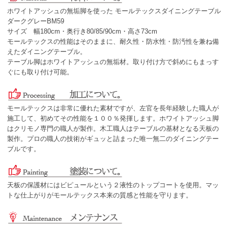
ホワイトアッシュの無垢脚を使った モールテックスダイニングテーブル
ダークグレーBM59
サイズ 幅180cm・奥行き80/85/90cm・高さ73cm
モールテックスの性能はそのままに、耐久性・防水性・防汚性を兼ね備
えたダイニングテーブル。
テーブル脚はホワイトアッシュの無垢材。取り付け方で斜めにもまっす
ぐにも取り付け可能。
モールテックスは非常に優れた素材ですが、左官を長年経験した職人が
施工して、初めてその性能を１００％発揮します。ホワイトアッシュ脚
はクリモノ専門の職人が製作。木工職人はテーブルの基材となる天板の
製作。プロの職人の技術がギュッと詰まった唯一無二のダイニングテー
ブルです。
天板の保護材にはビピュールという２液性のトップコートを使用。マッ
トな仕上がりがモールテックス本来の質感と性能を守ります。