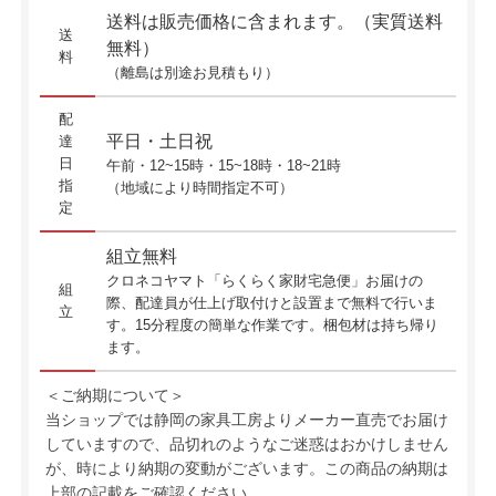
送料は販売価格に含まれます。（実質送料
送
無料）
料
（離島は別途お見積もり）
配
平日・土日祝
達
日
午前・12~15時・15~18時・18~21時
指
（地域により時間指定不可）
定
組立無料
クロネコヤマト「らくらく家財宅急便」お届けの
組
際、配達員が仕上げ取付けと設置まで無料で行いま
立
す。15分程度の簡単な作業です。梱包材は持ち帰り
ます。
＜ご納期について＞
当ショップでは静岡の家具工房よりメーカー直売でお届け
していますので、品切れのようなご迷惑はおかけしません
が、時により納期の変動がございます。この商品の納期は
上部の記載をご確認ください。